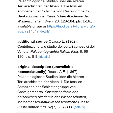
Paläontologische Studien über die älteren
Tertiärschichten der Alpen. I. Die fossilen
Anthozoen der Schichte von Castelgomberto.
Denkschriften der Kaiserlichen Akademie der
Wissenschaften, Wien.
28: 129-184, pls. 1-16.
,
available online at
https://biodiversitylibrary.org/p
age/7214847
[details]
additional source
Osasco E. (1902).
Contribuzione allo studio dei coralli cenozoici del
Veneto.
Palaeontographia Italica, Pisa.
8: 99-
120, pls. 8-9.
[details]
original description (unavailable
nomenclaturally)
Reuss, A.E. (1867).
Paläontologische Studien über die älteren
Tertiärschichten der Alpen. I. Die fossilen
Anthozoen der Schichtengruppe von
Castelgomberto.
Sitzungsberichte der
Kaiserlichen Akademie der Wissenschaften,
Mathematisch-naturwissenschaftliche Classe
(Erste Abtheilung).
52(7): 297-303.
[details]