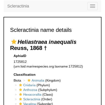
Scleractinia
Toggle
navigati
Scleractinia name details
Heliastraea inaequalis
Reuss, 1868 †
AphiaID
1725812
(urn:lsid:marinespecies.org:taxname:1725812)
Classification
Biota
Animalia
(Kingdom)
Cnidaria
(Phylum)
Anthozoa
(Subphylum)
Hexacorallia
(Class)
Scleractinia
(Order)
Vacatina
(Suborder)