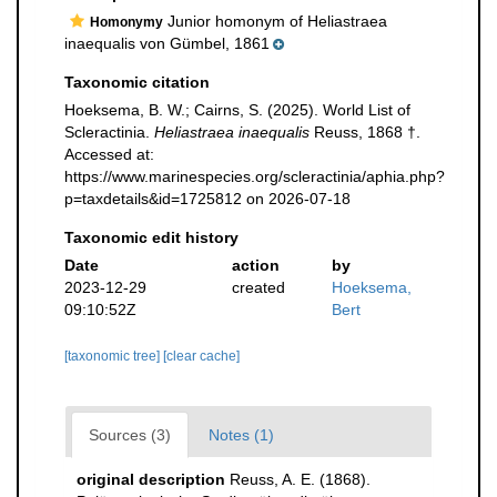
Junior homonym of Heliastraea
Homonymy
inaequalis von Gümbel, 1861
Taxonomic citation
Hoeksema, B. W.; Cairns, S. (2025). World List of
Scleractinia.
Heliastraea inaequalis
Reuss, 1868 †.
Accessed at:
https://www.marinespecies.org/scleractinia/aphia.php?
p=taxdetails&id=1725812 on 2026-07-18
Taxonomic edit history
Date
action
by
2023-12-29
created
Hoeksema,
09:10:52Z
Bert
[taxonomic tree]
[clear cache]
Sources (3)
Notes (1)
original description
Reuss, A. E. (1868).