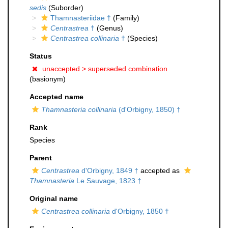
sedis
(Suborder)
Thamnasteriidae †
(Family)
Centrastrea
†
(Genus)
Centrastrea collinaria
†
(Species)
Status
unaccepted >
superseded combination
(basionym)
Accepted name
Thamnasteria collinaria
(d'Orbigny, 1850) †
Rank
Species
Parent
Centrastrea
d'Orbigny, 1849 †
accepted as
Thamnasteria
Le Sauvage, 1823 †
Original name
Centrastrea collinaria
d'Orbigny, 1850 †