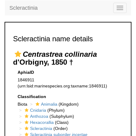
Scleractinia
Toggle
navigati
Scleractinia name details
Centrastrea collinaria
d'Orbigny, 1850 †
AphiaID
1846911
(urn:lsid:marinespecies.org:taxname:1846911)
Classification
Biota
Animalia
(Kingdom)
Cnidaria
(Phylum)
Anthozoa
(Subphylum)
Hexacorallia
(Class)
Scleractinia
(Order)
Scleractinia suborder
incertae