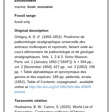
Environment
marine,
fresh
,
terrestrial
Fossil range
fossil only
Original description
Orbigny, A. D. d'. (1850-1852).
Prodrome de
paléontologie stratigraphique universelle des
animaux mollusques et rayonnés, faisant suite au
cours élémentaire de paléontologie et de géologie
stratigraphiques
. Vols. 1, 2 & 3. Victor Masson,
Paris. vol. 1 [January 1850 ("1849")]: lx + 394 pp.;
vol. 2 [November 1850]: 427 pp.; vol. 3 [1852]: 196
pp. + Table alphabétique et synonymique des
genres et des espèces: 189 pp; addenda, errata
(1852), Table of Contents: unpaginated.
,
available
online at
http://dx.doi.org/10.5962/bhl.title.45605
[details]
Taxonomic citation
Hoeksema, B. W.; Cairns, S. (2025). World List of
Scleractinia.
Centrastrea collinaria
d'Orbigny,