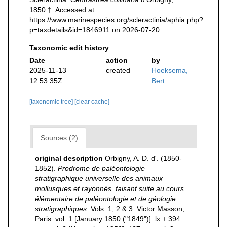
1850 †. Accessed at:
https://www.marinespecies.org/scleractinia/aphia.php?
p=taxdetails&id=1846911 on 2026-07-20
Taxonomic edit history
Date
action
by
2025-11-13
created
Hoeksema,
12:53:35Z
Bert
[taxonomic tree]
[clear cache]
Sources (2)
original description
Orbigny, A. D. d'. (1850-
1852).
Prodrome de paléontologie
stratigraphique universelle des animaux
mollusques et rayonnés, faisant suite au cours
élémentaire de paléontologie et de géologie
stratigraphiques
. Vols. 1, 2 & 3. Victor Masson,
Paris. vol. 1 [January 1850 ("1849")]: lx + 394