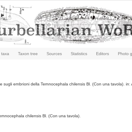
 taxa
Taxon tree
Sources
Statistics
Editors
Photo g
 e sugli embrioni della Temnocephala chilensis Bl. (Con una tavola). in: A
Temnocephala chilensis Bl. (Con una tavola).