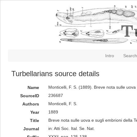
Intro
Search
Turbellarians source details
Monticelli, F. S. (1889). Breve nota sulle uova
Name
236687
SourceID
Monticelli, F. S.
Authors
1889
Year
Breve nota sulle uova e sugli embrioni della 
Title
in: Atti Soc. Ital. Se. Nat.
Journal
XXXil, pag. 125-138