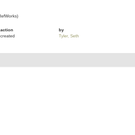
RefWorks)
action
by
created
Tyler, Seth