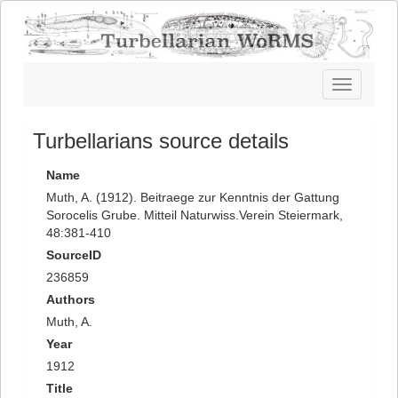
Toggle
navigatio
Turbellarians source details
Name
Muth, A. (1912). Beitraege zur Kenntnis der Gattung
Sorocelis Grube. Mitteil Naturwiss.Verein Steiermark,
48:381-410
SourceID
236859
Authors
Muth, A.
Year
1912
Title