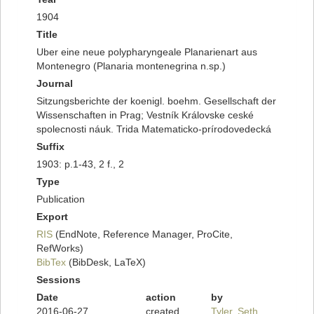
1904
Title
Uber eine neue polypharyngeale Planarienart aus
Montenegro (Planaria montenegrina n.sp.)
Journal
Sitzungsberichte der koenigl. boehm. Gesellschaft der
Wissenschaften in Prag; Vestník Královske ceské
spolecnosti náuk. Trida Matematicko-prírodovedecká
Suffix
1903: p.1-43, 2 f., 2
Type
Publication
Export
RIS
(EndNote, Reference Manager, ProCite,
RefWorks)
BibTex
(BibDesk, LaTeX)
Sessions
Date
action
by
2016-06-27
created
Tyler, Seth