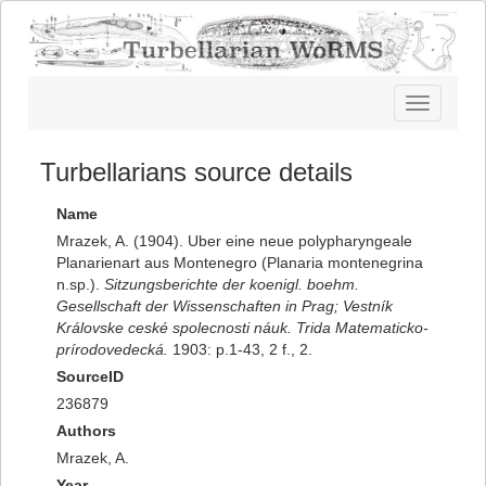
Toggle
navigatio
Turbellarians source details
Name
Mrazek, A. (1904). Uber eine neue polypharyngeale
Planarienart aus Montenegro (Planaria montenegrina
n.sp.).
Sitzungsberichte der koenigl. boehm.
Gesellschaft der Wissenschaften in Prag; Vestník
Královske ceské spolecnosti náuk. Trida Matematicko-
prírodovedecká.
1903: p.1-43, 2 f., 2.
SourceID
236879
Authors
Mrazek, A.
Year