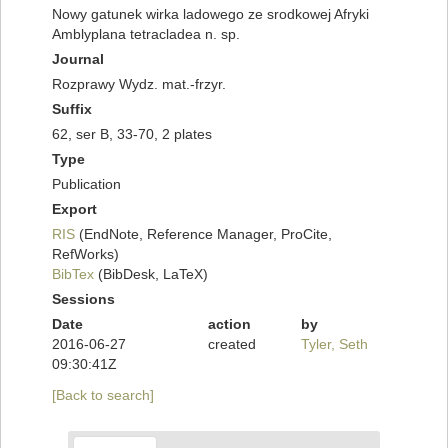
Nowy gatunek wirka ladowego ze srodkowej Afryki
Amblyplana tetracladea n. sp.
Journal
Rozprawy Wydz. mat.-frzyr.
Suffix
62, ser B, 33-70, 2 plates
Type
Publication
Export
RIS
(EndNote, Reference Manager, ProCite,
RefWorks)
BibTex
(BibDesk, LaTeX)
Sessions
Date
action
by
2016-06-27
created
Tyler, Seth
09:30:41Z
[Back to search]