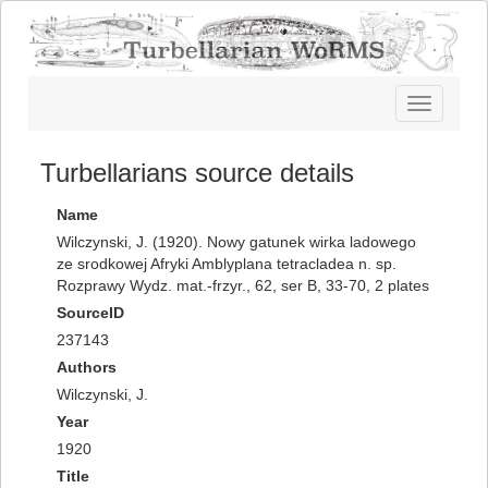
Toggle
navigatio
Turbellarians source details
Name
Wilczynski, J. (1920). Nowy gatunek wirka ladowego
ze srodkowej Afryki Amblyplana tetracladea n. sp.
Rozprawy Wydz. mat.-frzyr., 62, ser B, 33-70, 2 plates
SourceID
237143
Authors
Wilczynski, J.
Year
1920
Title