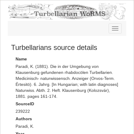
Toggle
navigatio
Turbellarians source details
Name
Paradi, K. (1881). Die in der Umgebung von
Klausenburg gefundenen rhabdocölen Turbellarien.
Medicinisch- naturwissensch. Anzeiger (Orvos-Term.
Értesitö). 6. Jahrg. [In Hungarian; with latin diagnoses]
Naturwiss. Abth. 2. Heft. Klausenburg (Kolozsvár),
1881. pages 161-174.
SourceID
239222
Authors
Paradi, K.
Year