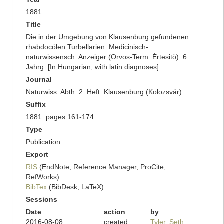
1881
Title
Die in der Umgebung von Klausenburg gefundenen
rhabdocölen Turbellarien. Medicinisch-
naturwissensch. Anzeiger (Orvos-Term. Értesitö). 6.
Jahrg. [In Hungarian; with latin diagnoses]
Journal
Naturwiss. Abth. 2. Heft. Klausenburg (Kolozsvár)
Suffix
1881. pages 161-174.
Type
Publication
Export
RIS
(EndNote, Reference Manager, ProCite,
RefWorks)
BibTex
(BibDesk, LaTeX)
Sessions
Date
action
by
2016-08-08
created
Tyler, Seth