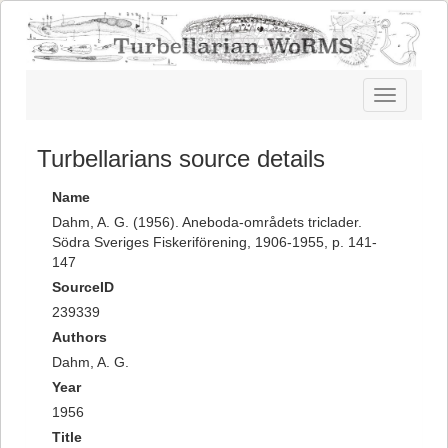
Toggle
navigatio
Turbellarians source details
Name
Dahm, A. G. (1956). Aneboda-områdets triclader.
Södra Sveriges Fiskeriförening, 1906-1955, p. 141-
147
SourceID
239339
Authors
Dahm, A. G.
Year
1956
Title