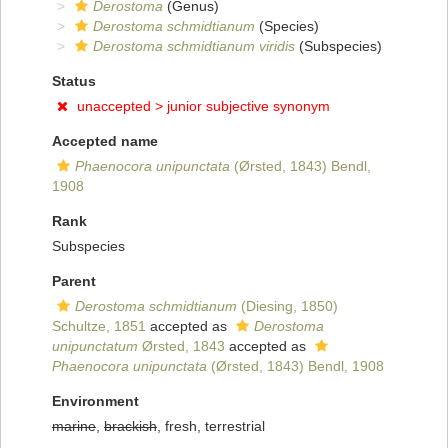
Derostoma
(Genus)
Derostoma schmidtianum
(Species)
Derostoma schmidtianum viridis
(Subspecies)
Status
unaccepted >
junior subjective synonym
Accepted name
Phaenocora unipunctata
(Ørsted, 1843) Bendl,
1908
Rank
Subspecies
Parent
Derostoma schmidtianum
(Diesing, 1850)
Schultze, 1851
accepted as
Derostoma
unipunctatum
Ørsted, 1843
accepted as
Phaenocora unipunctata
(Ørsted, 1843) Bendl, 1908
Environment
marine
,
brackish
, fresh, terrestrial