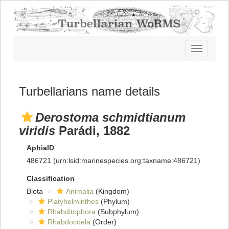
Toggle
navigatio
Turbellarians name details
Derostoma schmidtianum
viridis
Parádi, 1882
AphiaID
486721
(urn:lsid:marinespecies.org:taxname:486721)
Classification
Biota
Animalia
(Kingdom)
Platyhelminthes
(Phylum)
Rhabditophora
(Subphylum)
Rhabdocoela
(Order)