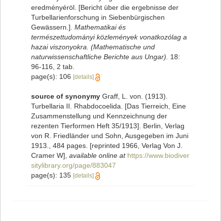
eredményéröl. [Bericht über die ergebnisse der
Turbellarienforschung in Siebenbürgischen
Gewässern.].
Mathematikai és
természettudományi közlemények vonatkozólag a
hazai viszonyokra. (Mathematische und
naturwissenschaftliche Berichte aus Ungar).
18:
96-116, 2 tab.
page(s): 106
[details]
source of synonymy
Graff, L. von. (1913).
Turbellaria II. Rhabdocoelida. [Das Tierreich, Eine
Zusammenstellung und Kennzeichnung der
rezenten Tierformen Heft 35/1913]. Berlin, Verlag
von R. Friedländer und Sohn, Ausgegeben im Juni
1913., 484 pages. [reprinted 1966, Verlag Von J.
Cramer W]
,
available online at
https://www.biodiver
sitylibrary.org/page/883047
page(s): 135
[details]