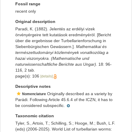
Fossil range
recent only
Original description
Paradi, K. (1882). Jelentés az erdélyi vizek
örvényérgeire tett kutatások eredményéröl. [Bericht
über die ergebnisse der Turbellarienforschung in
Siebenbürgischen Gewässern.].
Mathematikai és
természettudományi közlemények vonatkozólag a
hazai viszonyokra. (Mathematische und
naturwissenschaftliche Berichte aus Ungar).
18: 96-
116, 2 tab.
page(s): 106
[details]
Descriptive notes
Originally described as a variety by
Nomenclature
Parádi. Following Article 45.6.4 of the ICZN, it has to
be considered subspecific.
Taxonomic citation
Tyler, S., Artois, T.; Schilling, S.; Hooge, M.; Bush, L.F.
(eds) (2006-2025). World List of turbellarian worms: