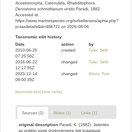
Acoelomorpha, Catenulida, Rhabditophora.
Derostoma schmidtianum viridis
Parádi, 1882.
Accessed at:
https://www.marinespecies.org/turbellarians/aphia.php?
p=taxdetails&id=486721 on 2026-08-06
Taxonomic edit history
Date
action
by
2010-06-25
created
Tyler, Seth
07:25:58Z
2016-06-22
changed
Tyler, Seth
12:17:55Z
2023-12-14
changed
Artois, Tom
08:00:39Z
[taxonomic tree]
[clear cache]
Sources (2)
Notes (1)
Links (1)
original description
Paradi, K. (1882). Jelentés
az erdélyi vizek örvényérgeire tett kutatások