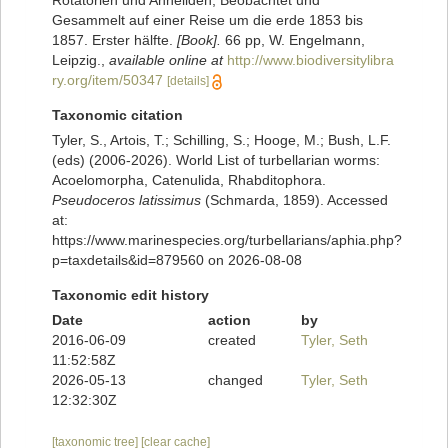
Rotatorien und Anneliden, Beobachtet und
Gesammelt auf einer Reise um die erde 1853 bis
1857. Erster hälfte.
[Book].
66 pp, W. Engelmann,
Leipzig.
,
available online at
http://www.biodiversitylibra
ry.org/item/50347
[details]
Taxonomic citation
Tyler, S., Artois, T.; Schilling, S.; Hooge, M.; Bush, L.F.
(eds) (2006-2026). World List of turbellarian worms:
Acoelomorpha, Catenulida, Rhabditophora.
Pseudoceros latissimus
(Schmarda, 1859). Accessed
at:
https://www.marinespecies.org/turbellarians/aphia.php?
p=taxdetails&id=879560 on 2026-08-08
Taxonomic edit history
Date
action
by
2016-06-09
created
Tyler, Seth
11:52:58Z
2026-05-13
changed
Tyler, Seth
12:32:30Z
[taxonomic tree]
[clear cache]