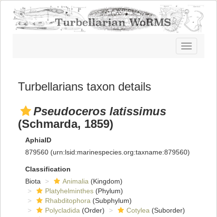
Toggle
navigatio
Turbellarians taxon details
Pseudoceros latissimus
(Schmarda, 1859)
AphiaID
879560
(urn:lsid:marinespecies.org:taxname:879560)
Classification
Biota
Animalia
(Kingdom)
Platyhelminthes
(Phylum)
Rhabditophora
(Subphylum)
Polycladida
(Order)
Cotylea
(Suborder)