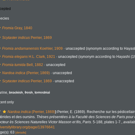
cepted
ecies
Fromia
Gray, 1840
Scytaster indicus
Perrier, 1869
Fromia andamanensis
Koehler, 1909
·
unaccepted
(synonym according to Hayash
Fromia elegans
H.L. Clark, 1921
·
unaccepted
(synonym according to Hayashi (1
Fromia tumida
Bell, 1882
·
unaccepted
Nardoa indica
(Perrier, 1869)
·
unaccepted
Scytaster indicus
Perrier, 1869
·
unaccepted
rine,
brackish
,
fresh
,
terrestrial
cent only
f
Nardoa indica
(Perrier, 1869)
)
Perrier, E. (1869). Recherche sur les pédicellai
térides et des oursins.
Thèses présentées à la Faculté des Sciences de Paris pour 
cteur ès Sciences Naturelles Victor Masson et fils, Paris.
5-188, plates 1-7.
,
availab
iversitylibrary.org/page/13976641
ge(s): 63
[details]