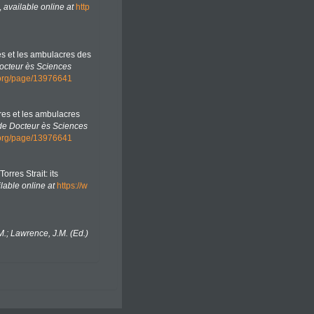
,
available online at
http
res et les ambulacres des
Docteur ès Sciences
y.org/page/13976641
ires et les ambulacres
 de Docteur ès Sciences
y.org/page/13976641
rres Strait: its
lable online at
https://w
M.; Lawrence, J.M. (Ed.)