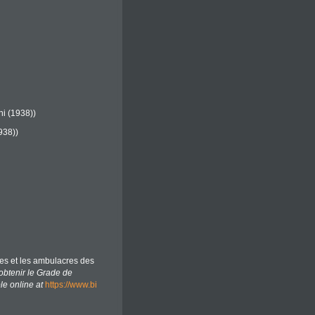
i (1938))
938))
res et les ambulacres des
obtenir le Grade de
le online at
https://www.bi