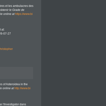
aires et les ambulacres des
obtenir le Grade de
le online at
https://www.bi
 at:
26-07-27
hristopher
es of Asteroidea in the
le online at
http://www.bi
ar l'Investigator dans