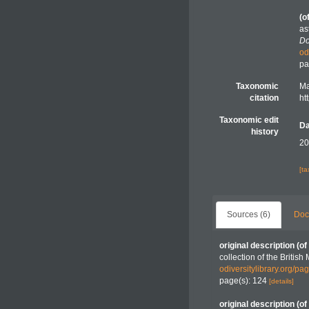
(o
as
Do
od
pa
Taxonomic
Ma
citation
ht
Taxonomic edit
Da
history
20
[t
Sources (6)
Doc
original description
(of
collection of the Britis
odiversitylibrary.org/
page(s): 124
[details]
original description
(of