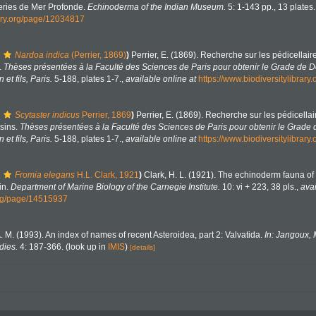
teries de Mer Profonde.
Echinoderma of the Indian Museum.
5: 1-143 pp., 13 plates.
rary.org/page/12034817
Nardoa indica
(Perrier, 1869)
)
Perrier, E. (1869). Recherche sur les pédicellai
.
Thèses présentées à la Faculté des Sciences de Paris pour obtenir le Grade de 
et fils, Paris.
5-188, plates 1-7.
,
available online at
https://www.biodiversitylibrar
Scytaster indicus
Perrier, 1869
)
Perrier, E. (1869). Recherche sur les pédicella
rsins.
Thèses présentées à la Faculté des Sciences de Paris pour obtenir le Grade
et fils, Paris.
5-188, plates 1-7.
,
available online at
https://www.biodiversitylibrar
Fromia elegans
H.L. Clark, 1921
)
Clark, H. L. (1921). The echinoderm fauna of To
in.
Department of Marine Biology of the Carnegie Institute.
10: vi + 223, 38 pls.
,
avai
org/page/14515937
A. M. (1993). An index of names of recent Asteroidea, part 2: Valvatida.
In: Jangoux, 
dies.
4: 187-366.
(look up in
IMIS
)
[details]