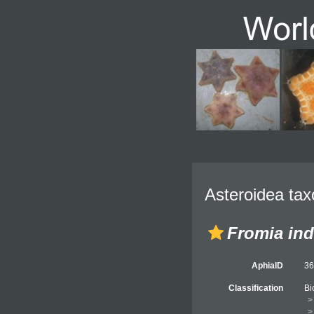
Asteroidea tax
Fromia ind
AphiaID
3
Classification
Bi