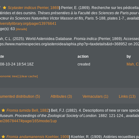
f
Scytaster indicus
Perrier, 1869
)
Perrier, E. (1869). Recherche sur les pédicell
térides et des oursins.
Thèses présentées à la Faculté des Sciences de Paris pour 
cteur ès Sciences Naturelles Victor Masson et fils, Paris.
5-188, plates 1-7.
,
availab
iversitylibrary.org/page/13976641
ge(s): 63
[details]
h, C.L. (2025). World Asteroidea Database.
Fromia indica
(Perrier, 1869). Accessed
tps://www.marinespecies.org/asteroidea/aphia.php?p=taxdetails&id=368952 on 20
te
action
by
08-10-24 18:54:18Z
created
Mah, C
axonomic tree]
[clear cache]
umented distribution (5)
Attributes (3)
Vernaculars (1)
Links (13)
Fromia tumida
Bell, 1882
)
Bell, F.J. (1882). 4. Descriptions of new or rare speci
h Museum.
Proceedings of the Zoological Society of London.
1882: 121-124.
,
availab
page/28678447#page/165/mode/1up
Fromia andamanensis
Koehler, 1909
)
Koehler, R. (1909). Astéries recueillies p