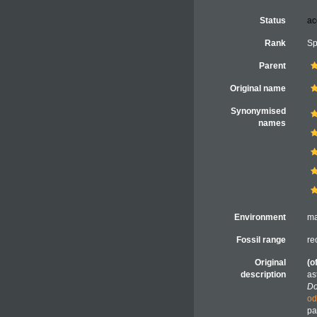
Status
ac
Rank
Sp
Parent
Original name
Synonymised
names
Environment
ma
Fossil range
re
Original
(o
description
as
Do
od
pa