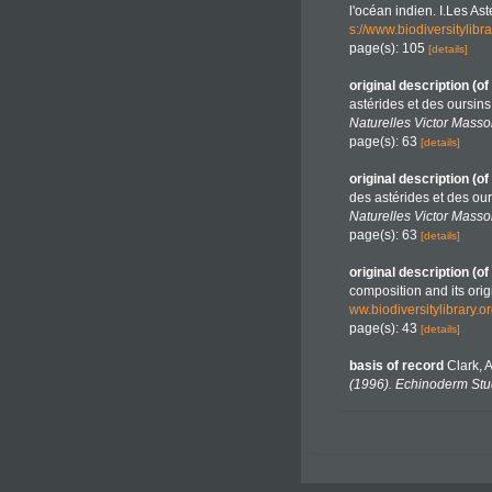
l'océan indien. I.Les As
s://www.biodiversitylib
page(s): 105
[details]
original description
(of
astérides et des oursins
Naturelles Victor Masson 
page(s): 63
[details]
original description
(of
des astérides et des ou
Naturelles Victor Masson 
page(s): 63
[details]
original description
(of
composition and its orig
ww.biodiversitylibrary.
page(s): 43
[details]
basis of record
Clark, 
(1996). Echinoderm Stu