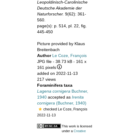
Leopoldinisch-Carolinische
Deutsche Akademie der
Naturforscher.
9(62): 361-
560.
page(s): p. 514, pl. 22, fig.
445-450
Picture provided by Klaus
Breitenbach
Author
Le Coze, François
JPG file
- 38.73 kB
- 161 x
161 pixels
added on 2022-11-13
217 views
Foraminifera taxa
Lagena cornigera
Buchner,
1940
accepted as
Irenita
cornigera
(Buchner, 1940)
checked Le Coze, François
2022-11-13
This work is licensed
under a
Creative