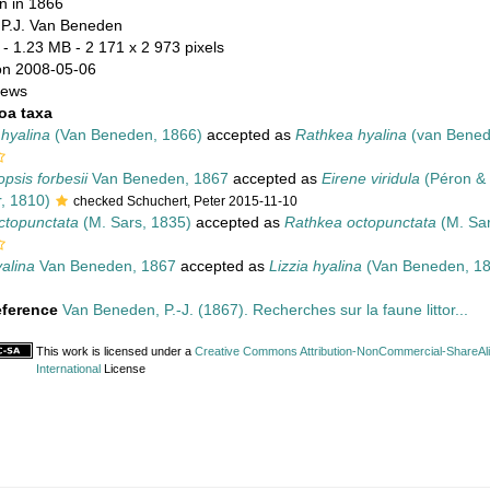
 in 1866
r
P.J. Van Beneden
- 1.23 MB
- 2 171 x 2 973 pixels
on 2008-05-06
iews
oa taxa
 hyalina
(Van Beneden, 1866)
accepted as
Rathkea hyalina
(van Bened
psis forbesii
Van Beneden, 1867
accepted as
Eirene viridula
(Péron &
, 1810)
checked Schuchert, Peter 2015-11-10
octopunctata
(M. Sars, 1835)
accepted as
Rathkea octopunctata
(M. Sar
alina
Van Beneden, 1867
accepted as
Lizzia hyalina
(Van Beneden, 18
eference
Van Beneden, P.-J. (1867). Recherches sur la faune littor...
This work is licensed under a
Creative Commons Attribution-NonCommercial-ShareAli
International
License