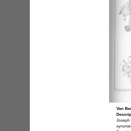
Van Ben
Descri
Joseph 
synoni