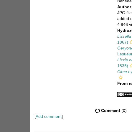
Beneden
Autho
JPG file
added 
4 946 v
Hydroz
Lizzella
1867)
Geryono
Lesueur
Lizzia 
1835)
Circe hy
From r
Comment
(0)
[
Add comment
]