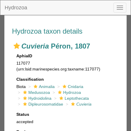
Hydrozoa
Toggl
naviga
Hydrozoa taxon details
Cuvieria
Péron, 1807
AphiaID
117077
(urn:lsid:marinespecies.org:taxname:117077)
Classification
Biota
Animalia
Cnidaria
Medusozoa
Hydrozoa
Hydroidolina
Leptothecata
Dipleurosomatidae
Cuvieria
Status
accepted