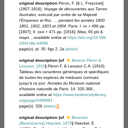
original description
Péron, F. [& L. Freycinet].
(1807-1816).
Voyage de découvertes aux Terres
Australes, exécuté par ordre de sa Majesté
l'Empereur et Roi,. ... pendant les années 1800.
1801, 1802, 1803 et 1804
. Paris. I: xv + 496 pp.
[1807]; II: xxxi + 471 pp. [1816]; Atlas, 65 pls &
maps.
,
available online at
https://doi.org/10.596
2/bhl.title.44096
page(s): pl. 30, figs 2, 2a
[details]
original description
(of
Berenix
Péron &
Lesueur, 1810
)
Péron F. & Lesueur C.A. (1810).
Tableau des caractères génériques et spécifiques
de toutes les espèces de méduses connues
jusqu'à ce jour.
Annales du Muséum national
d'histoire naturelle de Paris.
14: 325-366.
,
available online at
https://www.biodiversitylibrary.
org/page/3498981
page(s): 326
[details]
original description
(of
Berenice
(Berenicanna)
Haeckel, 1879
)
Haeckel, E.