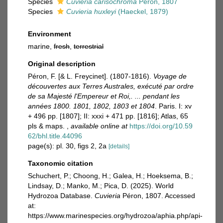
Species
Cuvieria carisochroma
Péron, 1807
Species
Cuvieria huxleyi
(Haeckel, 1879)
Environment
marine,
fresh
,
terrestrial
Original description
Péron, F. [& L. Freycinet]. (1807-1816).
Voyage de
découvertes aux Terres Australes, exécuté par ordre
de sa Majesté l'Empereur et Roi,. ... pendant les
années 1800. 1801, 1802, 1803 et 1804
. Paris. I: xv
+ 496 pp. [1807]; II: xxxi + 471 pp. [1816]; Atlas, 65
pls & maps.
,
available online at
https://doi.org/10.59
62/bhl.title.44096
page(s): pl. 30, figs 2, 2a
[details]
Taxonomic citation
Schuchert, P.; Choong, H.; Galea, H.; Hoeksema, B.;
Lindsay, D.; Manko, M.; Pica, D. (2025). World
Hydrozoa Database.
Cuvieria
Péron, 1807. Accessed
at:
https://www.marinespecies.org/hydrozoa/aphia.php/api-