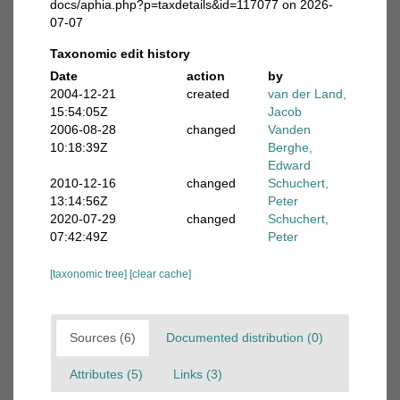
docs/aphia.php?p=taxdetails&id=117077 on 2026-
07-07
Taxonomic edit history
Date
action
by
2004-12-21
created
van der Land,
15:54:05Z
Jacob
2006-08-28
changed
Vanden
10:18:39Z
Berghe,
Edward
2010-12-16
changed
Schuchert,
13:14:56Z
Peter
2020-07-29
changed
Schuchert,
07:42:49Z
Peter
[taxonomic tree]
[clear cache]
Sources (6)
Documented distribution (0)
Attributes (5)
Links (3)