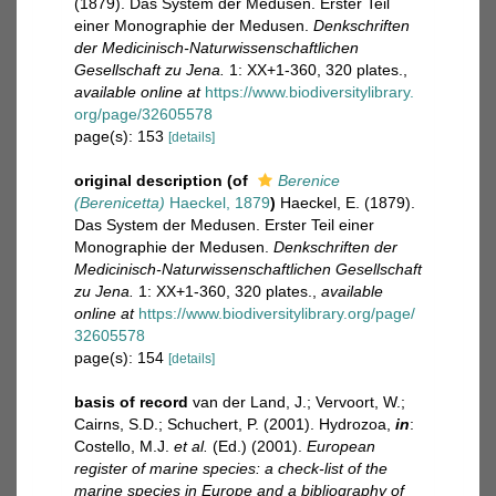
(1879). Das System der Medusen. Erster Teil
einer Monographie der Medusen.
Denkschriften
der Medicinisch-Naturwissenschaftlichen
Gesellschaft zu Jena.
1: XX+1-360, 320 plates.
,
available online at
https://www.biodiversitylibrary.
org/page/32605578
page(s): 153
[details]
original description
(of
Berenice
(Berenicetta)
Haeckel, 1879
)
Haeckel, E. (1879).
Das System der Medusen. Erster Teil einer
Monographie der Medusen.
Denkschriften der
Medicinisch-Naturwissenschaftlichen Gesellschaft
zu Jena.
1: XX+1-360, 320 plates.
,
available
online at
https://www.biodiversitylibrary.org/page/
32605578
page(s): 154
[details]
basis of record
van der Land, J.; Vervoort, W.;
Cairns, S.D.; Schuchert, P. (2001). Hydrozoa,
in
:
Costello, M.J.
et al.
(Ed.) (2001).
European
register of marine species: a check-list of the
marine species in Europe and a bibliography of