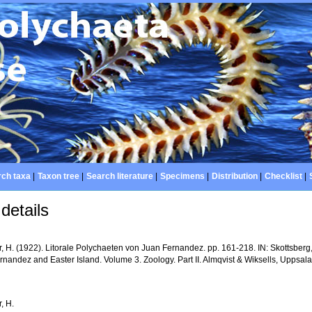
ch taxa
|
Taxon tree
|
Search literature
|
Specimens
|
Distribution
|
Checklist
|
details
 H. (1922). Litorale Polychaeten von Juan Fernandez. pp. 161-218. IN: Skottsberg, 
nandez and Easter Island. Volume 3. Zoology. Part II. Almqvist & Wiksells, Uppsala
, H.