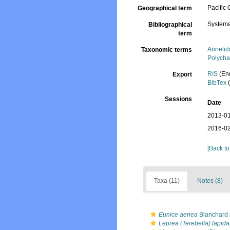
Pacific
Geographical term
Systema
Bibliographical
term
Annelid
Taxonomic terms
Polycha
RIS
(En
Export
BibTex
(
Sessions
Date
2013-01
2016-02
[Back to
Taxa (11)
Notes (8)
Eunice aenea
Blanchard 
Leprea (Terebella) lapida