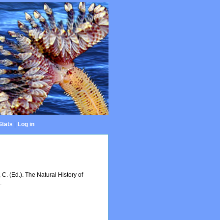
Stats
|
Log in
C. (Ed.). The Natural History of
.