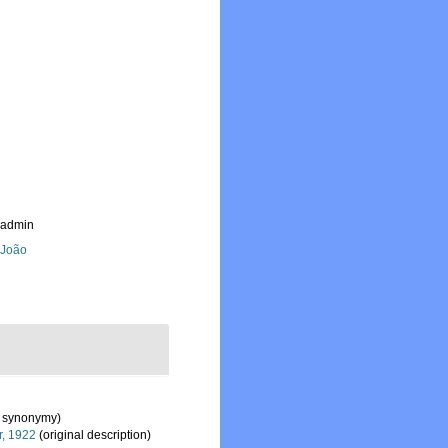
_admin
, João
f synonymy)
, 1922
(original description)