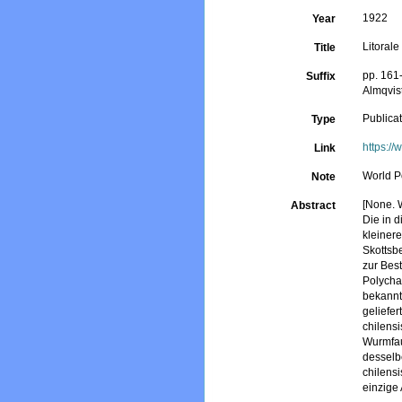
1922
Year
Litoral
Title
pp. 161-
Suffix
Almqvis
Publica
Type
https:/
Link
World P
Note
[None. W
Abstract
Die in 
kleiner
Skottsb
zur Bes
Polycha
bekannt
geliefe
chilens
Wurmfau
desselbe
chilensi
einzige