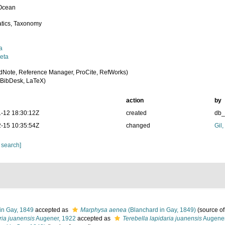
 Ocean
tics, Taxonomy
a
eta
dNote, Reference Manager, ProCite, RefWorks)
BibDesk, LaTeX)
action
by
-12 18:30:12Z
created
db
-15 10:35:54Z
changed
Gil
 search]
in Gay, 1849
accepted as
Marphysa aenea
(Blanchard in Gay, 1849)
(source o
ria juanensis
Augener, 1922
accepted as
Terebella lapidaria juanensis
Augener