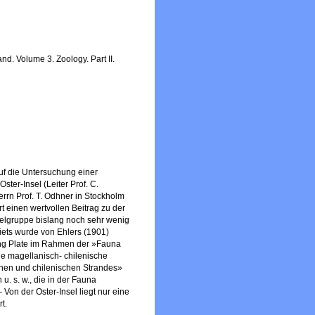
nd. Volume 3. Zoology. Part II.
uf die Untersuchung einer
er-Insel (Leiter Prof. C.
rn Prof. T. Odhner in Stockholm
 einen wertvollen Beitrag zu der
elgruppe bislang noch sehr wenig
iets wurde von Ehlers (1901)
ung Plate im Rahmen der »Fauna
ie magellanisch- chilenische
en und chilenischen Strandes»
u. s. w., die in der Fauna
— Von der Oster-Insel liegt nur eine
t.