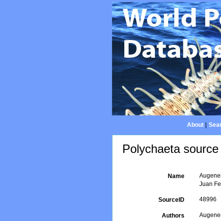
About
|
Sear
Polychaeta source 
Augener,
Name
Juan Fer
48996
SourceID
Augener
Authors