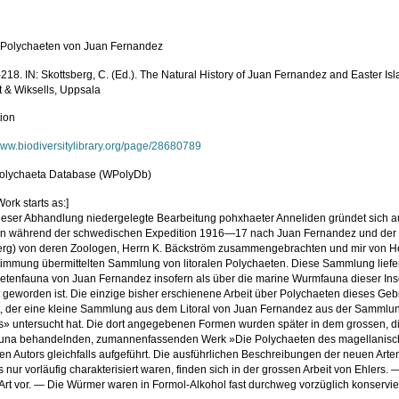
e Polychaeten von Juan Fernandez
218. IN: Skottsberg, C. (Ed.). The Natural History of Juan Fernandez and Easter Isla
t & Wiksells, Uppsala
tion
/www.biodiversitylibrary.org/page/28680789
olychaeta Database (WPolyDb)
ork starts as:]
dieser Abhandlung niedergelegte Bearbeitung pohxhaeter Anneliden gründet sich a
en während der schwedischen Expedition 1916—17 nach Juan Fernandez und der Ost
erg) von deren Zoologen, Herrn K. Bäckström zusammengebrachten und mir von Her
timmung übermittelten Sammlung von litoralen Polychaeten. Diese Sammlung liefert
etenfauna von Juan Fernandez insofern als über die marine Wurmfauna dieser Ins
 geworden ist. Die einzige bisher erschienene Arbeit über Polychaeten dieses Geb
rt, der eine kleine Sammlung aus dem Litoral von Juan Fernandez aus der Samml
is» untersucht hat. Die dort angegebenen Formen wurden später in dem grossen, d
na behandelnden, zumannenfassenden Werk »Die Polychaeten des magellanisch
n Autors gleichfalls aufgeführt. Die ausführlichen Beschreibungen der neuen Arten 
s nur vorläufig charakterisiert waren, finden sich in der grossen Arbeit von Ehlers. 
 Art vor. — Die Würmer waren in Formol-Alkohol fast durchweg vorzüglich konservier