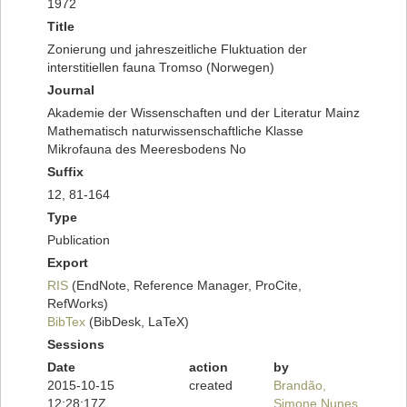
1972
Title
Zonierung und jahreszeitliche Fluktuation der
interstitiellen fauna Tromso (Norwegen)
Journal
Akademie der Wissenschaften und der Literatur Mainz
Mathematisch naturwissenschaftliche Klasse
Mikrofauna des Meeresbodens No
Suffix
12, 81-164
Type
Publication
Export
RIS
(EndNote, Reference Manager, ProCite,
RefWorks)
BibTex
(BibDesk, LaTeX)
Sessions
Date
action
by
2015-10-15
created
Brandão,
12:28:17Z
Simone Nunes