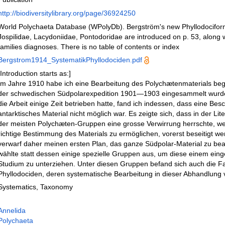
http://biodiversitylibrary.org/page/36924250
World Polychaeta Database (WPolyDb). Bergström's new Phyllodociform
Jospilidae, Lacydoniidae, Pontodoridae are introduced on p. 53, along w
families diagnoses. There is no table of contents or index
Bergstrom1914_SystematikPhyllodociden.pdf
[Introduction starts as:]
Im Jahre 1910 habe ich eine Bearbeitung des Polychætenmaterials be
der schwedischen Südpolarexpedition 1901—1903 eingesammelt wurd
die Arbeit einige Zeit betrieben hatte, fand ich indessen, dass eine Be
antarktisches Material nicht möglich war. Es zeigte sich, dass in der Lit
der meisten Polychæten-Gruppen eine grosse Verwirrung herrschte, we
richtige Bestimmung des Materials zu ermöglichen, vorerst beseitigt w
verwarf daher meinen ersten Plan, das ganze Südpolar-Material zu bea
wählte statt dessen einige spezielle Gruppen aus, um diese einem ei
Studium zu unterziehen. Unter diesen Gruppen befand sich auch die Fa
Phyllodociden, deren systematische Bearbeitung in dieser Abhandlung v
Systematics, Taxonomy
Annelida
Polychaeta