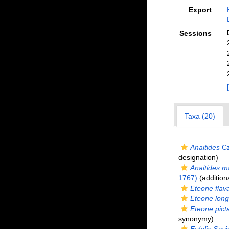
Export
Sessions
Taxa (20)
Anaitides
Cz
designation)
Anaitides m
1767)
(addition
Eteone flav
Eteone lon
Eteone pict
synonymy)