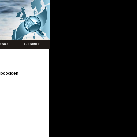
issues
Consortium
lodociden.