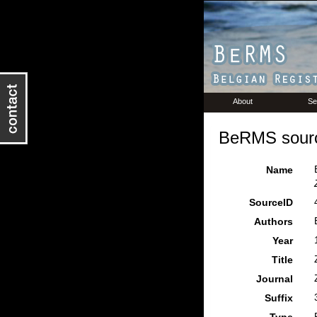
About
Se
BeRMS sourc
Name
SourceID
Authors
Year
Title
Journal
Suffix