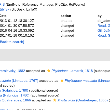
RIS
(EndNote, Reference Manager, ProCite, RefWorks)
BibTex
(BibDesk, LaTeX)
Date
action
by
2013-01-12 18:30:12Z
created
db_adm
2014-01-30 07:58:57Z
changed
Read, G
2016-04-16 19:33:09Z
changed
Gil, Joã
2017-01-18 00:10:10Z
changed
Read, G
[Back to search]
erniavsky, 1882
accepted as
Phyllodoce
Lamarck, 1818
(subseque
aculata
(Linnaeus, 1767)
accepted as
Phyllodoce maculata
(Linnae
al source)
a
(Fabricius, 1780)
(additional source)
ga
(Fabricius, 1780)
(additional source)
a
Quatrefages, 1866
accepted as
Mysta picta
(Quatrefages, 1866)
(