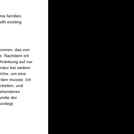
ia families,
ith existing
gonnen, das von
e. Nachdem ich
schränkung auf nur
eratur bei weitem
lche, um eine
erden musste. Ich
rbeiten, und
ngehenderen
milie der
orliegt.