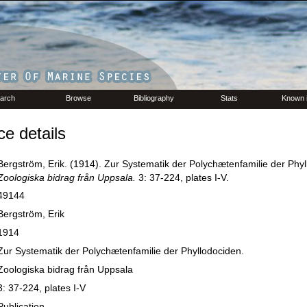
arch
Browse
Bibliography
Stats
Known 
e details
Bergström, Erik. (1914). Zur Systematik der Polychætenfamilie der Phyl
Zoologiska bidrag från Uppsala.
3: 37-224, plates I-V.
49144
Bergström, Erik
1914
Zur Systematik der Polychætenfamilie der Phyllodociden.
Zoologiska bidrag från Uppsala
3: 37-224, plates I-V
Publication