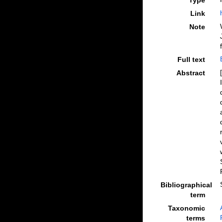
Type
Link
Note
Full text
Abstract
Bibliographical
term
Taxonomic
terms