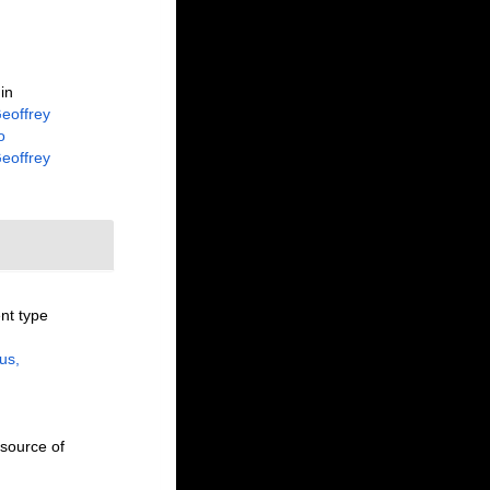
in
eoffrey
o
eoffrey
nt type
us,
source of