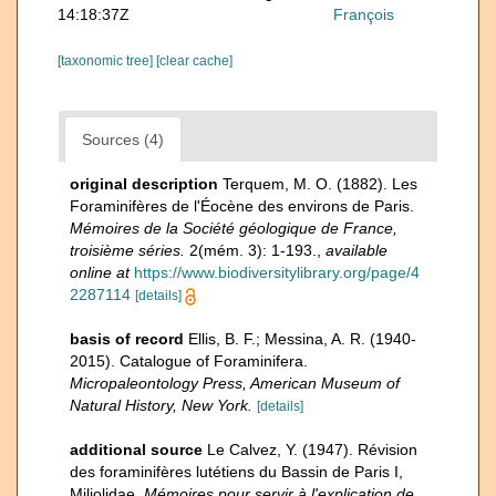
14:18:37Z
François
[taxonomic tree]
[clear cache]
Sources (4)
original description
Terquem, M. O. (1882). Les
Foraminifères de l'Éocène des environs de Paris.
Mémoires de la Société géologique de France,
troisième séries.
2(mém. 3): 1-193.
,
available
online at
https://www.biodiversitylibrary.org/page/4
2287114
[details]
basis of record
Ellis, B. F.; Messina, A. R. (1940-
2015). Catalogue of Foraminifera.
Micropaleontology Press, American Museum of
Natural History, New York.
[details]
additional source
Le Calvez, Y. (1947). Révision
des foraminifères lutétiens du Bassin de Paris I,
Miliolidae.
Mémoires pour servir à l'explication de