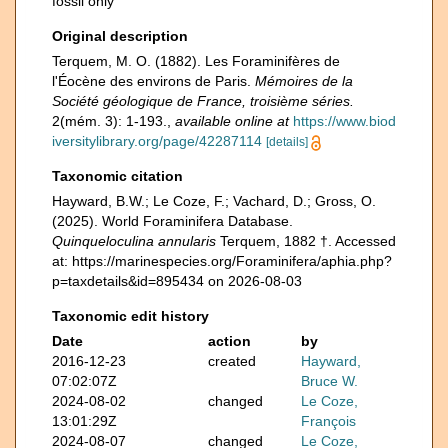
fossil only
Original description
Terquem, M. O. (1882). Les Foraminifères de
l'Éocène des environs de Paris.
Mémoires de la
Société géologique de France, troisième séries.
2(mém. 3): 1-193.
,
available online at
https://www.biod
iversitylibrary.org/page/42287114
[details]
Taxonomic citation
Hayward, B.W.; Le Coze, F.; Vachard, D.; Gross, O.
(2025). World Foraminifera Database.
Quinqueloculina annularis
Terquem, 1882 †. Accessed
at: https://marinespecies.org/Foraminifera/aphia.php?
p=taxdetails&id=895434 on 2026-08-03
Taxonomic edit history
Date
action
by
2016-12-23
created
Hayward,
07:02:07Z
Bruce W.
2024-08-02
changed
Le Coze,
13:01:29Z
François
2024-08-07
changed
Le Coze,