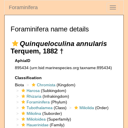
Foraminifera
Toggle
navigati
Foraminifera name details
Quinqueloculina annularis
Terquem, 1882 †
AphiaID
895434
(urn:lsid:marinespecies.org:taxname:895434)
Classification
Biota
Chromista
(Kingdom)
Harosa
(Subkingdom)
Rhizaria
(Infrakingdom)
Foraminifera
(Phylum)
Tubothalamea
(Class)
Miliolida
(Order)
Miliolina
(Suborder)
Milioloidea
(Superfamily)
Hauerinidae
(Family)