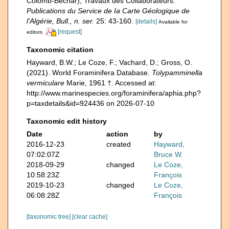
Colomb-Bechar), Travaux des Collaborateurs.
Publications du Service de Ia Carte Géologique de
l'Algérie, Bull., n. ser.
25: 43-160.
[details]
Available for
[request]
editors
Taxonomic citation
Hayward, B.W.; Le Coze, F.; Vachard, D.; Gross, O.
(2021). World Foraminifera Database.
Tolypamminella
vermiculare
Marie, 1961 †. Accessed at:
http://www.marinespecies.org/foraminifera/aphia.php?
p=taxdetails&id=924436 on 2026-07-10
Taxonomic edit history
Date
action
by
2016-12-23
created
Hayward,
07:02:07Z
Bruce W.
2018-09-29
changed
Le Coze,
10:58:23Z
François
2019-10-23
changed
Le Coze,
06:08:28Z
François
[taxonomic tree]
[clear cache]