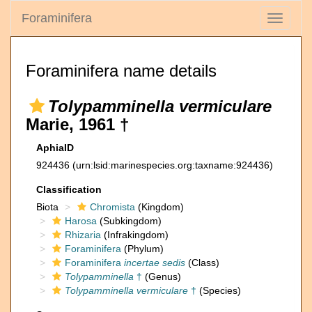
Foraminifera
Toggle
navigati
Foraminifera name details
Tolypamminella vermiculare
Marie, 1961 †
AphiaID
924436
(urn:lsid:marinespecies.org:taxname:924436)
Classification
Biota
Chromista
(Kingdom)
Harosa
(Subkingdom)
Rhizaria
(Infrakingdom)
Foraminifera
(Phylum)
Foraminifera
incertae sedis
(Class)
Tolypamminella
†
(Genus)
Tolypamminella vermiculare
†
(Species)