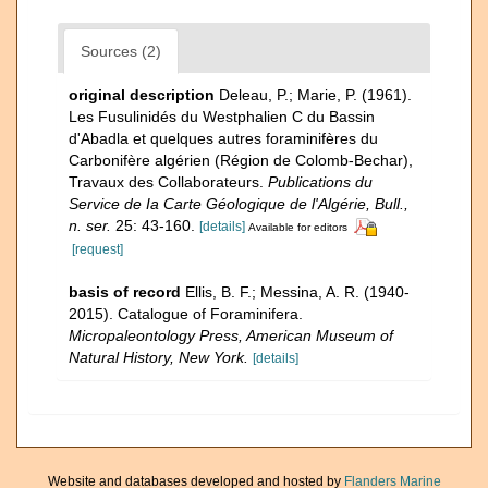
Sources (2)
original description
Deleau, P.; Marie, P. (1961).
Les Fusulinidés du Westphalien C du Bassin
d'Abadla et quelques autres foraminifères du
Carbonifère algérien (Région de Colomb-Bechar),
Travaux des Collaborateurs.
Publications du
Service de Ia Carte Géologique de l'Algérie, Bull.,
n. ser.
25: 43-160.
[details]
Available for editors
[request]
basis of record
Ellis, B. F.; Messina, A. R. (1940-
2015). Catalogue of Foraminifera.
Micropaleontology Press, American Museum of
Natural History, New York.
[details]
Website and databases developed and hosted by
Flanders Marine