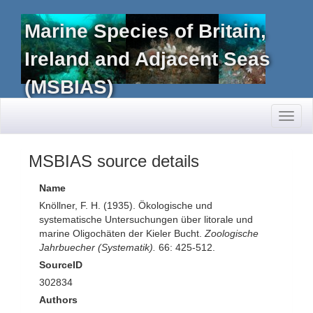
Marine Species of Britain,
Ireland and Adjacent Seas
(MSBIAS)
Toggl
naviga
MSBIAS source details
Name
Knöllner, F. H. (1935). Ökologische und
systematische Untersuchungen über litorale und
marine Oligochäten der Kieler Bucht.
Zoologische
Jahrbuecher (Systematik).
66: 425-512.
SourceID
302834
Authors