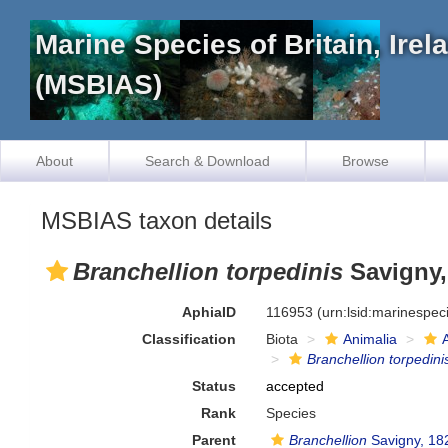
Marine Species of Britain, Ire
(MSBIAS)
About
Search & Download
Browse
MSBIAS taxon details
Branchellion torpedinis
Savigny,
AphiaID
116953
(urn:lsid:marinespe
Classification
Biota
Animalia
Branchellion torpedini
Status
accepted
Rank
Species
Parent
Branchellion
Savigny, 18