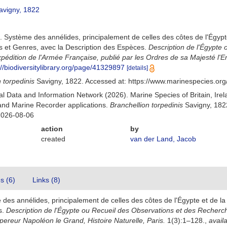
vigny, 1822
 Système des annélides, principalement de celles des côtes de l'Égypte e
es et Genres, avec la Description des Espèces.
Description de l'Égypte
xpédition de l'Armée Française, publié par les Ordres de sa Majesté l'E
://biodiversitylibrary.org/page/41329897
[details]
 torpedinis
Savigny, 1822. Accessed at: https://www.marinespecies.or
 Data and Information Network (2026). Marine Species of Britain, Irel
nd Marine Recorder applications.
Branchellion torpedinis
Savigny, 1822
2026-08-06
action
by
created
van der Land, Jacob
es (6)
Links (8)
es annélides, principalement de celles des côtes de l'Égypte et de la Sy
s.
Description de l'Égypte ou Recueil des Observations et des Recherch
pereur Napoléon le Grand, Histoire Naturelle, Paris.
1(3):1–128.
,
availa