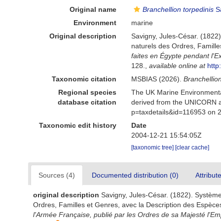
Original name
Branchellion torpedinis
Sa
Environment
marine
Original description
Savigny, Jules-César. (1822).
naturels des Ordres, Famill
faites en Égypte pendant l'E
128.
,
available online at
http
Taxonomic citation
MSBIAS (2026).
Branchellion
Regional species
The UK Marine Environmental
database citation
derived from the UNICORN a
p=taxdetails&id=116953 on 
Taxonomic edit history
Date
2004-12-21 15:54:05Z
[taxonomic tree]
[clear cache]
Sources (4)
Documented distribution (0)
Attribut
original description
Savigny, Jules-César. (1822). Système d
Ordres, Familles et Genres, avec la Description des Espèce
l'Armée Française, publié par les Ordres de sa Majesté l'Em