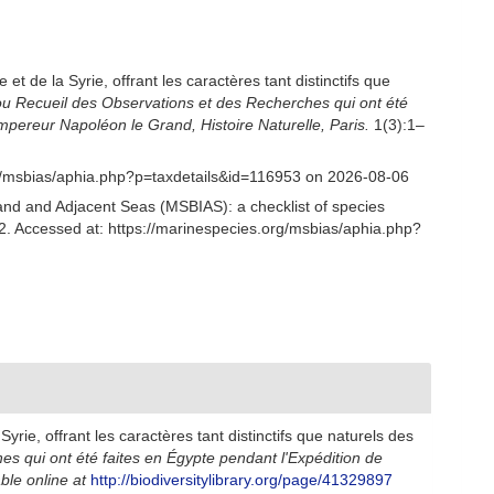
t de la Syrie, offrant les caractères tant distinctifs que
 ou Recueil des Observations et des Recherches qui ont été
mpereur Napoléon le Grand, Histoire Naturelle, Paris.
1(3):1–
g/msbias/aphia.php?p=taxdetails&id=116953 on 2026-08-06
and and Adjacent Seas (MSBIAS): a checklist of species
. Accessed at: https://marinespecies.org/msbias/aphia.php?
rie, offrant les caractères tant distinctifs que naturels des
es qui ont été faites en Égypte pendant l'Expédition de
ble online at
http://biodiversitylibrary.org/page/41329897