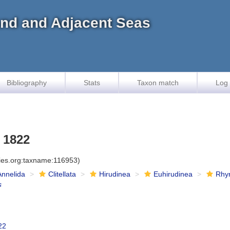
land and Adjacent Seas
Bibliography
Stats
Taxon match
Log 
 1822
cies.org:taxname:116953)
Annelida
Clitellata
Hirudinea
Euhirudinea
Rhy
s
22