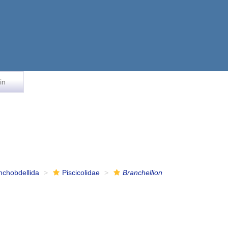
in
nchobdellida
Piscicolidae
Branchellion