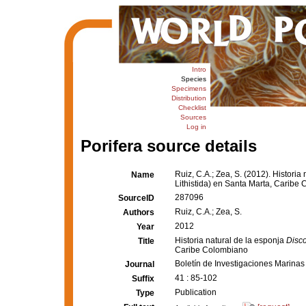
Intro
Species
Specimens
Distribution
Checklist
Sources
Log in
Porifera source details
Ruiz, C.A.; Zea, S. (2012). Historia
Name
Lithistida) en Santa Marta, Caribe
287096
SourceID
Ruiz, C.A.; Zea, S.
Authors
2012
Year
Historia natural de la esponja
Disco
Title
Caribe Colombiano
Boletín de Investigaciones Marinas
Journal
41 : 85-102
Suffix
Publication
Type