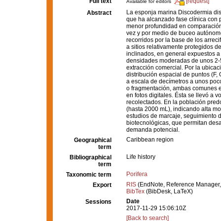
Full text
[request]
Available for editors
La esponja marina Discodermia diss
Abstract
que ha alcanzado fase clínica con
menor profundidad en comparación c
vez y por medio de buceo autónomo 
recorridos por la base de los arrec
a sitios relativamente protegidos d
inclinados, en general expuestos a 
densidades moderadas de unos 2-5
extracción comercial. Por la ubicac
distribución espacial de puntos (F
a escala de decímetros a unos pocos
o fragmentación, ambas comunes en
en fotos digitales. Ésta se llevó a
recolectados. En la población pre
(hasta 2000 mL), indicando alta mo
estudios de marcaje, seguimiento de 
biotecnológicas, que permitan desa
demanda potencial.
Caribbean region
Geographical
term
Life history
Bibliographical
term
Porifera
Taxonomic term
RIS
(EndNote, Reference Manager,
Export
BibTex
(BibDesk, LaTeX)
Date
Sessions
2017-11-29 15:06:10Z
[Back to search]