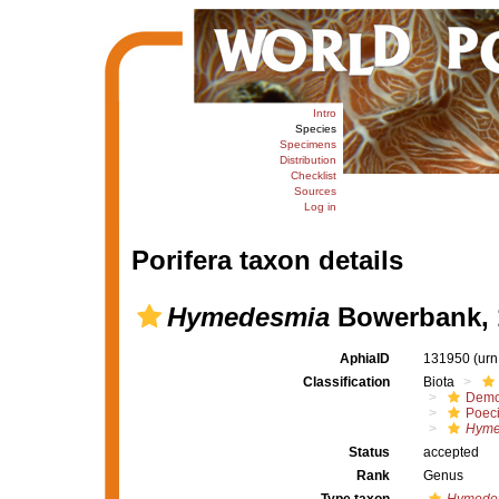
Intro
Species
Specimens
Distribution
Checklist
Sources
Log in
Porifera taxon details
Hymedesmia
Bowerbank, 
AphiaID
131950
(urn
Classification
Biota
Demo
Poeci
Hyme
Status
accepted
Rank
Genus