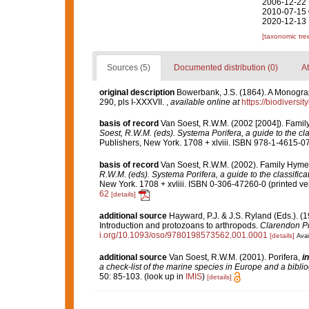
2006-12-22 
2010-07-15 
2020-12-13 
[taxonomic tre
Sources (5)
Documented distribution (0)
At
original description
Bowerbank, J.S. (1864). A Monograp
290, pls I-XXXVII.
,
available online at
https://biodiversi
basis of record
Van Soest, R.W.M. (2002 [2004]). Fami
Soest, R.W.M. (eds). Systema Porifera, a guide to the cl
Publishers, New York. 1708 + xlviii. ISBN 978-1-4615-07
basis of record
Van Soest, R.W.M. (2002). Family Hyme
R.W.M. (eds). Systema Porifera, a guide to the classific
New York. 1708 + xvliii. ISBN 0-306-47260-0 (printed ver
62
[details]
additional source
Hayward, P.J. & J.S. Ryland (Eds.). (1
Introduction and protozoans to arthropods.
Clarendon Pr
i.org/10.1093/oso/9780198573562.001.0001
[details]
Avai
additional source
Van Soest, R.W.M. (2001). Porifera,
in
a check-list of the marine species in Europe and a bibliog
50: 85-103.
(look up in
IMIS
)
[details]