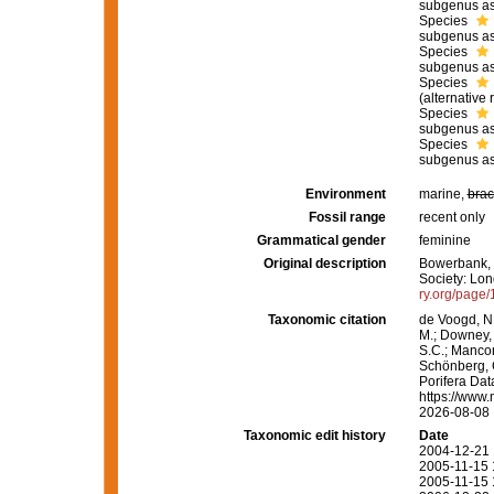
subgenus as
Species
subgenus as
Species
subgenus as
Species
(
alternative 
Species
subgenus as
Species
subgenus as
Environment
marine,
brac
Fossil range
recent only
Grammatical gender
feminine
Original description
Bowerbank, J
Society: Lond
ry.org/page
Taxonomic citation
de Voogd, N.
M.; Downey, R
S.C.; Manconi
Schönberg, C.
Porifera Da
https://www.
2026-08-08
Taxonomic edit history
Date
2004-12-21 
2005-11-15 
2005-11-15 