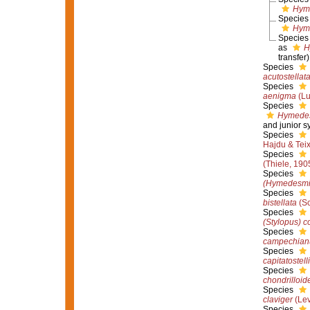
Hyme
Specie
Hym
Specie
as
H
transfer)
Species
acutostellat
Species
aenigma
(Lu
Species
Hymedes
and junior 
Species
Hajdu & Teix
Species
(Thiele, 190
Species
(Hymedesmi
Species
bistellata
(Sc
Species
(Stylopus) c
Species
campechia
Species
capitatostell
Species
chondrilloid
Species
claviger
(Lev
Species