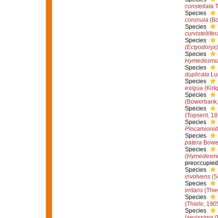
constellata
T
Species
coronula
(Bo
Species
curvistellifer
Species
(Ectyodoryx)
Species
Hymedesmia 
Species
duplicata
Lu
Species
exigua
(Kirk
Species
(Bowerbank,
Species
(Topsent, 18
Species
Plocamioni
Species
patera
Bower
Species
(Hymedesmia
preoccupied
Species
involvens
(S
Species
irritans
(Thie
Species
(Thiele, 190
Species
laevissima
(