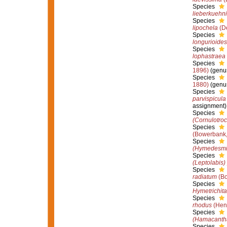
Species
lieberkuehni
Species
lipochela
(De
Species
longurioides
Species
lophastraea
Species
1896)
(genus
Species
1880)
(genus
Species
parvispicula
assignment)
Species
(Cornulotroc
Species
(Bowerbank,
Species
(Hymedesmi
Species
(Leptolabis)
Species
radiatum
(Bo
Species
Hymetrichita
Species
rhodus
(Hent
Species
(Hamacantha
Species