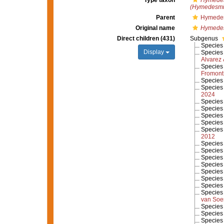
Type taxon
Hymedes
(Hymedesmia
Parent
Hymedes
Original name
Hymede
Direct children (431)
Subgenus
Specie
Display
Specie
Alvarez 
Specie
Fromont
Specie
Specie
2024
Specie
Specie
Specie
Specie
Specie
2012
Specie
Specie
Specie
Specie
Specie
Specie
Specie
Specie
van Soe
Specie
Specie
Specie