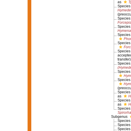
as
T
Specie
Hymedes
(preocc
Specie
Forcepia
Specie
Hymenan
Specie
Phor
Specie
Forc
Specie
accepte
transfer)
Specie
(Hymede
Specie
Hyme
Specie
Hyme
(preocc
Specie
as
H
Specie
as
H
Specie
Spirorh
Subgenus
Specie
Specie
Specie