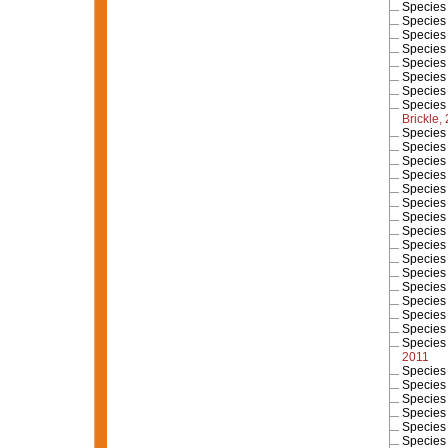
Specie
Specie
Specie
Specie
Specie
Specie
Specie
Specie
Brickle,
Specie
Specie
Specie
Specie
Specie
Specie
Specie
Specie
Specie
Specie
Specie
Specie
Specie
Specie
Specie
Specie
2011
Specie
Specie
Specie
Specie
Specie
Specie