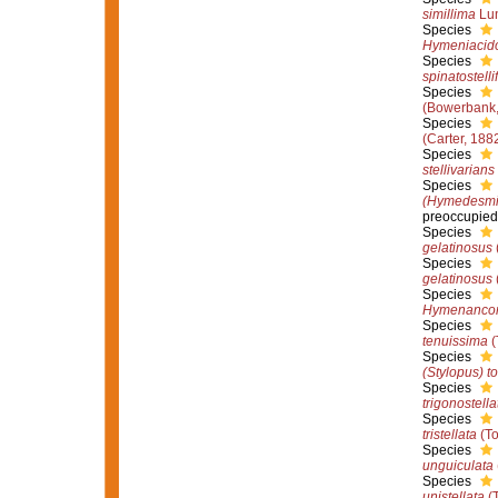
simillima
Lun
Species
Hymeniacido
Species
spinatostelli
Species
(Bowerbank,
Species
(Carter, 188
Species
stellivarians
Species
(Hymedesmia
preoccupied
Species
gelatinosus
Species
gelatinosus
Species
Hymenancora
Species
tenuissima
(
Species
(Stylopus) t
Species
trigonostella
Species
tristellata
(To
Species
unguiculata
Species
unistellata
(T