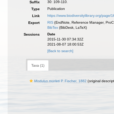
30: 109-110.
Suffix
Publication
Type
https://www.biodiversitylibrary.org/page
Link
RIS
(EndNote, Reference Manager, ProCi
Export
BibTex
(BibDesk, LaTeX)
Date
Sessions
2015-11-30 07:34:32Z
2021-08-07 18:00:53Z
[Back to search]
Taxa (1)
Modulus morleti
P. Fischer, 1882
(original descrip