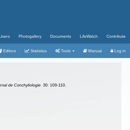
Users
Photogallery
Documents
LifeWatch
Contribute
Editors
Statistics
Tools
Manual
Log in
rnal de Conchyliologie.
30: 109-110.