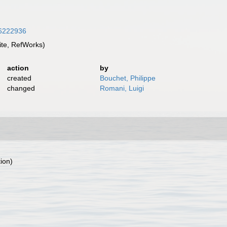
/16222936
te, RefWorks)
action
by
created
Bouchet, Philippe
changed
Romani, Luigi
tion)