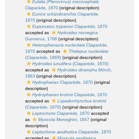
Eulalia (Pterocirrus) microcephala
Claparède, 1870
(original description)
Eunice schizobranchia
Claparède,
1870
(original description)
Eupomatus trypanon
Claparède, 1870
accepted as
Hydroides norvegica
Gunnerus, 1768
(original description)
Heterophenacia nucleolata
Claparède,
1870
accepted as
Thelepus nucleolata
(Claparède, 1869)
(original description)
Hydroides lunulifera
(Claparède, 1870)
accepted as
Hydroides dirampha
Mörch,
1863
(original description)
Hydrophanes
Claparède, 1870
(original
description)
Hydrophanes krohnii
Claparède, 1870
accepted as
Lopadorrhynchus krohnii
(Claparède, 1870)
(original description)
Leptochone
Claparède, 1870
accepted
as
Myxicola
Meneghini, 1847
(original
description)
Leptochone aesthetica
Claparède, 1870
accepted as
Myxicola aesthetica