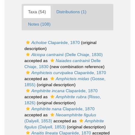
Taxa (54)
Distributions (1)
Notes (108)
Acholoe
Claparède, 1870
(original
description)
Alciopa cantrainii
(Delle Chiaje, 1830)
accepted as
Naiades cantrainii
Delle
Chiaje, 1830
(new combination reference)
Amphicteis curvipalea
Claparède, 1870
accepted as
Amphicteis midas
(Gosse,
1855)
(original description)
Amphitrite incana
Claparède, 1870
accepted as
Amphitrite rubra
(Risso,
1826)
(original description)
Amphitrite nana
Claparède, 1870
accepted as
Neoamphitrite figulus
(Dalyell, 1853)
accepted as
Amphitrite
figulus
(Dalyell, 1853)
(original description)
Anaitis lineata
Claparède, 1870
accepted