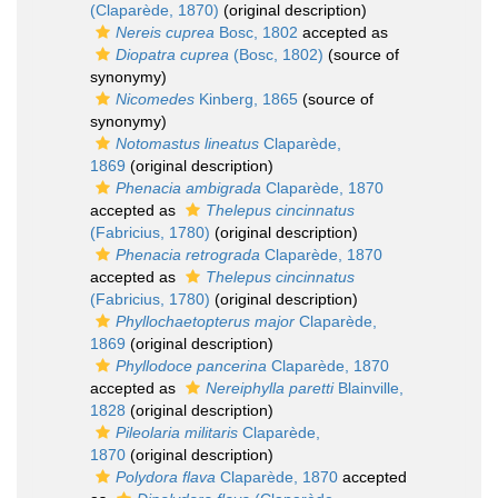
(Claparède, 1870)
(original description)
Nereis cuprea
Bosc, 1802
accepted as
Diopatra cuprea
(Bosc, 1802)
(source of
synonymy)
Nicomedes
Kinberg, 1865
(source of
synonymy)
Notomastus lineatus
Claparède,
1869
(original description)
Phenacia ambigrada
Claparède, 1870
accepted as
Thelepus cincinnatus
(Fabricius, 1780)
(original description)
Phenacia retrograda
Claparède, 1870
accepted as
Thelepus cincinnatus
(Fabricius, 1780)
(original description)
Phyllochaetopterus major
Claparède,
1869
(original description)
Phyllodoce pancerina
Claparède, 1870
accepted as
Nereiphylla paretti
Blainville,
1828
(original description)
Pileolaria militaris
Claparède,
1870
(original description)
Polydora flava
Claparède, 1870
accepted