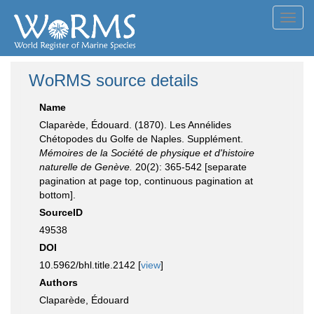
Toggl
navig
WoRMS source details
Name
Claparède, Édouard. (1870). Les Annélides
Chétopodes du Golfe de Naples. Supplément.
Mémoires de la Société de physique et d'histoire
naturelle de Genève.
20(2): 365-542 [separate
pagination at page top, continuous pagination at
bottom].
SourceID
49538
DOI
10.5962/bhl.title.2142 [
view
]
Authors
Claparède, Édouard