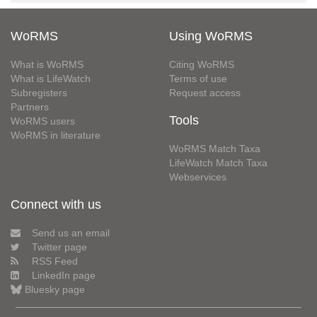
WoRMS
Using WoRMS
What is WoRMS
Citing WoRMS
What is LifeWatch
Terms of use
Subregisters
Request access
Partners
Tools
WoRMS users
WoRMS in literature
WoRMS Match Taxa
LifeWatch Match Taxa
Webservices
Connect with us
Send us an email
Twitter page
RSS Feed
LinkedIn page
Bluesky page