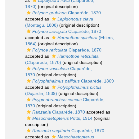
as
Dipolydora flava
(Claparède,
1870)
(original description)
Polynoe grubiana
Claparède, 1870
accepted as
Lepidonotus clava
(Montagu, 1808)
(original description)
Polynoe laevigata
Claparède, 1870
accepted as
Harmothoe spinifera
(Ehlers,
1864)
(original description)
Polynoe reticulata
Claparède, 1870
accepted as
Harmothoe reticulata
(Claparède, 1870)
(original description)
Polynoe vasculosa
Claparède,
1870
(original description)
Polyophthalmus pallidus
Claparède, 1869
accepted as
Polyophthalmus pictus
(Dujardin, 1839)
(original description)
Psygmobranchus coecus
Claparède,
1870
(original description)
Ranzania
Claparède, 1870
accepted as
Mesochaetopterus
Potts, 1914
(original
description)
Ranzania sagittaria
Claparède, 1870
accepted as
Mesochaetopterus