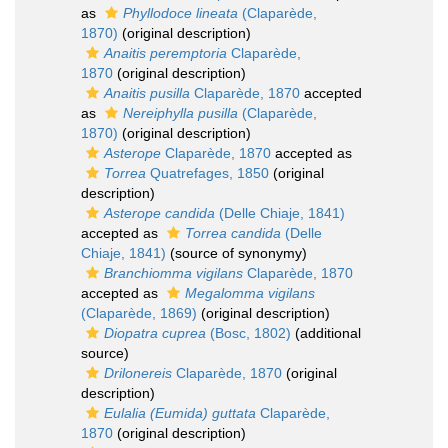
as
Phyllodoce lineata
(Claparède,
1870)
(original description)
Anaitis peremptoria
Claparède,
1870
(original description)
Anaitis pusilla
Claparède, 1870
accepted
as
Nereiphylla pusilla
(Claparède,
1870)
(original description)
Asterope
Claparède, 1870
accepted as
Torrea
Quatrefages, 1850
(original
description)
Asterope candida
(Delle Chiaje, 1841)
accepted as
Torrea candida
(Delle
Chiaje, 1841)
(source of synonymy)
Branchiomma vigilans
Claparède, 1870
accepted as
Megalomma vigilans
(Claparède, 1869)
(original description)
Diopatra cuprea
(Bosc, 1802)
(additional
source)
Drilonereis
Claparède, 1870
(original
description)
Eulalia (Eumida) guttata
Claparède,
1870
(original description)