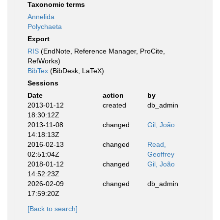
Taxonomic terms
Annelida
Polychaeta
Export
RIS
(EndNote, Reference Manager, ProCite,
RefWorks)
BibTex
(BibDesk, LaTeX)
Sessions
Date
action
by
2013-01-12
created
db_admin
18:30:12Z
2013-11-08
changed
Gil, João
14:18:13Z
2016-02-13
changed
Read,
02:51:04Z
Geoffrey
2018-01-12
changed
Gil, João
14:52:23Z
2026-02-09
changed
db_admin
17:59:20Z
[Back to search]