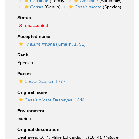
Cassidae
(Family)
Cassinae
(Subfamily)
Cassis
(Genus)
Cassis plicata
(Species)
Status
unaccepted
Accepted name
Phalium fimbria
(Gmelin, 1791)
Rank
Species
Parent
Cassis
Scopoli, 1777
Original name
Cassis plicata
Deshayes, 1844
Environment
marine
Original description
Deshayes, G. P.; Milne Edwards, H. (1844).
Histoire