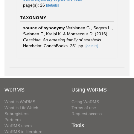
page(s): 26
[details]
TAXONOMY
source of synonymy
Verbinnen G., Segers L.,
Swinnen F., Kreipl K. & Monsecour D. (2016).
Cassidae. An amazing family of seashells.
Harxheim: ConchBooks. 251 pp.
[details]
WoRMS
Using WoRMS
What is WoRMS
Citing WoRMS
What is LifeWatch
Terms of use
Subregisters
Request access
Partners
Tools
WoRMS users
WoRMS in literature