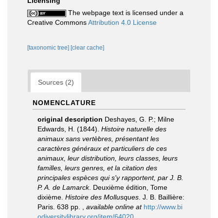
Licensing
The webpage text is licensed under a
Creative Commons
Attribution 4.0 License
[taxonomic tree]
[clear cache]
Sources (2)
NOMENCLATURE
original description
Deshayes, G. P.; Milne
Edwards, H. (1844).
Histoire naturelle des
animaux sans vertèbres, présentant les
caractères généraux et particuliers de ces
animaux, leur distribution, leurs classes, leurs
familles, leurs genres, et la citation des
principales espèces qui s'y rapportent, par J. B.
P. A. de Lamarck
. Deuxième édition, Tome
dixième.
Histoire des Mollusques
. J. B. Baillière:
Paris. 638 pp.
,
available online at
http://www.bi
odiversitylibrary.org/item/64020