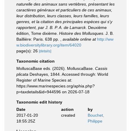
naturelle des animaux sans vertèbres, présentant les
caractères généraux et particuliers de ces animaux,
leur distribution, leurs classes, leurs familles, leurs
genres, et la citation des principales espèces qui s'y
rapportent, par J. B. P. A. de Lamarck
. Deuxième
édition, Tome dixième.
Histoire des Mollusques
. J. B.
Baillière: Paris. 638 pp.
,
available online at
http://ww
w.biodiversitylibrary.org/item/64020
page(s): 26
[details]
Taxonomic citation
MolluscaBase eds. (2026). MolluscaBase.
Cassis
plicata
Deshayes, 1844. Accessed through: World
Register of Marine Species at:
https://www.marinespecies.org/aphia.php?
p=taxdetails&id=944596 on 2026-07-18
Taxonomic edit history
Date
action
by
2017-01-20
created
Bouchet,
18:55:25Z
Philippe