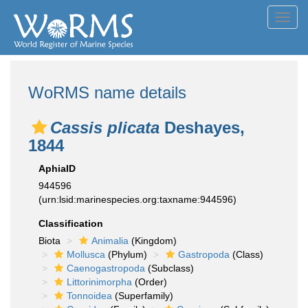
Toggl
navig
WoRMS name details
Cassis plicata
Deshayes,
1844
AphiaID
944596
(urn:lsid:marinespecies.org:taxname:944596)
Classification
Biota
Animalia
(Kingdom)
Mollusca
(Phylum)
Gastropoda
(Class)
Caenogastropoda
(Subclass)
Littorinimorpha
(Order)
Tonnoidea
(Superfamily)