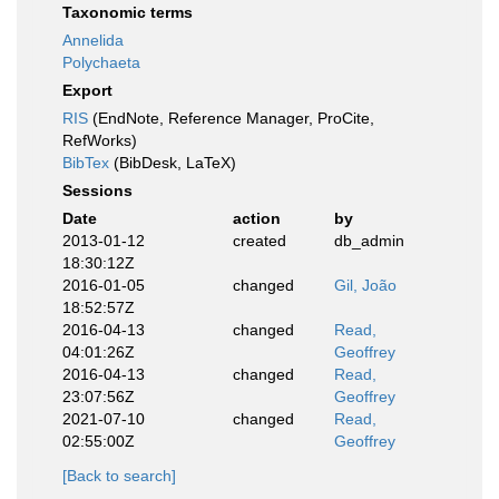
Taxonomic terms
Annelida
Polychaeta
Export
RIS
(EndNote, Reference Manager, ProCite,
RefWorks)
BibTex
(BibDesk, LaTeX)
Sessions
Date
action
by
2013-01-12
created
db_admin
18:30:12Z
2016-01-05
changed
Gil, João
18:52:57Z
2016-04-13
changed
Read,
04:01:26Z
Geoffrey
2016-04-13
changed
Read,
23:07:56Z
Geoffrey
2021-07-10
changed
Read,
02:55:00Z
Geoffrey
[Back to search]