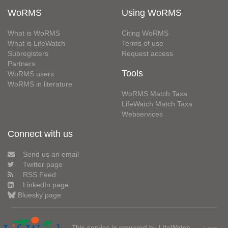
WoRMS
Using WoRMS
What is WoRMS
Citing WoRMS
What is LifeWatch
Terms of use
Subregisters
Request access
Partners
Tools
WoRMS users
WoRMS in literature
WoRMS Match Taxa
LifeWatch Match Taxa
Webservices
Connect with us
Send us an email
Twitter page
RSS Feed
LinkedIn page
Bluesky page
This service is powered by LifeWatch