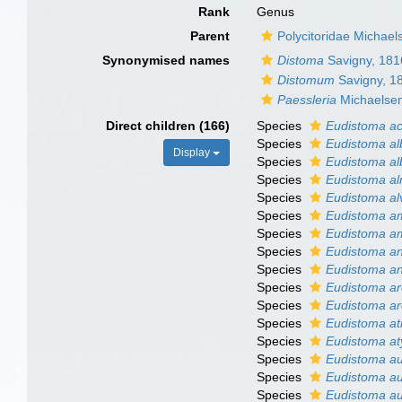
Rank
Genus
Parent
Polycitoridae Michael
Synonymised names
Distoma
Savigny, 181
Distomum
Savigny, 1
Paessleria
Michaelsen
Direct children (166)
Species
Eudistoma a
Species
Eudistoma al
Display
Species
Eudistoma a
Species
Eudistoma a
Species
Eudistoma al
Species
Eudistoma a
Species
Eudistoma a
Species
Eudistoma 
Species
Eudistoma a
Species
Eudistoma a
Species
Eudistoma a
Species
Eudistoma a
Species
Eudistoma a
Species
Eudistoma a
Species
Eudistoma a
Species
Eudistoma au