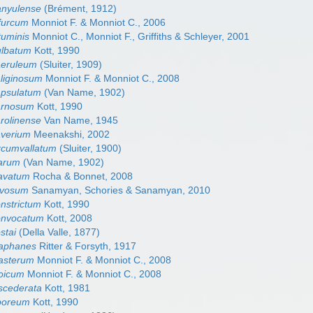
anyulense
(Brément, 1912)
furcum
Monniot F. & Monniot C., 2006
tuminis
Monniot C., Monniot F., Griffiths & Schleyer, 2001
ulbatum
Kott, 1990
aeruleum
(Sluiter, 1909)
liginosum
Monniot F. & Monniot C., 2008
apsulatum
(Van Name, 1902)
arnosum
Kott, 1990
rolinense
Van Name, 1945
averium
Meenakshi, 2002
rcumvallatum
(Sluiter, 1900)
larum
(Van Name, 1902)
lavatum
Rocha & Bonnet, 2008
ivosum
Sanamyan, Schories & Sanamyan, 2010
nstrictum
Kott, 1990
onvocatum
Kott, 2008
stai
(Della Valle, 1877)
iaphanes
Ritter & Forsyth, 1917
asterum
Monniot F. & Monniot C., 2008
ioicum
Monniot F. & Monniot C., 2008
scederata
Kott, 1981
boreum
Kott, 1990