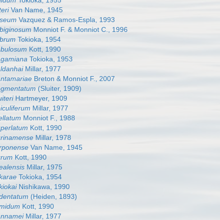
gidum
Tokioka, 1955
teri
Van Name, 1945
oseum
Vazquez & Ramos-Espla, 1993
ubiginosum
Monniot F. & Monniot C., 1996
ubrum
Tokioka, 1954
abulosum
Kott, 1990
agamiana
Tokioka, 1953
ldanhai
Millar, 1977
antamariae
Breton & Monniot F., 2007
egmentatum
(Sluiter, 1909)
iteri
Hartmeyer, 1909
iculiferum
Millar, 1977
ellatum
Monniot F., 1988
uperlatum
Kott, 1990
urinamense
Millar, 1978
arponense
Van Name, 1945
grum
Kott, 1990
ealensis
Millar, 1975
karae
Tokioka, 1954
kiokai
Nishikawa, 1990
identatum
(Heiden, 1893)
umidum
Kott, 1990
annamei
Millar, 1977