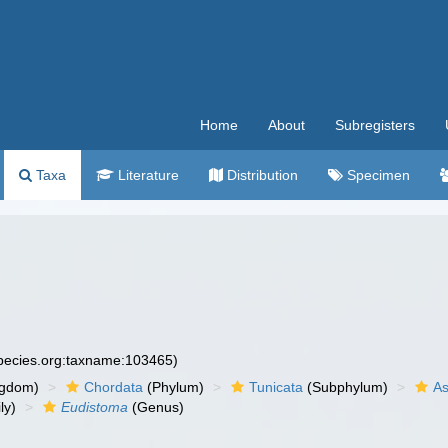
Home
About
Subregisters
Taxa
Literature
Distribution
Specimen
species.org:taxname:103465)
ngdom)
Chordata
(Phylum)
Tunicata
(Subphylum)
As
ly)
Eudistoma
(Genus)