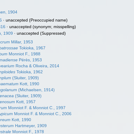
sen, 1904
6
·
unaccepted
(Preoccupied name)
816
·
unaccepted
(synonym; misspelling)
, 1909
·
unaccepted
(Suppressed)
ccrum
Millar, 1953
batrossae
Tokioka, 1967
lbum
Monniot F., 1988
lmadiense
Pérès, 1953
vearium
Rocha & Oliveira, 2014
mploides
Tokioka, 1962
mplum
(Sluiter, 1909)
anaematum
Kott, 1990
ngolanum
(Michaelsen, 1914)
renacea
(Sluiter, 1909)
renosum
Kott, 1957
trum
Monniot F. & Monniot C., 1997
typicum
Monniot F. & Monniot C., 2006
ureum
Kott, 1990
usterum
Hartmeyer, 1909
strale
Monniot F., 1978