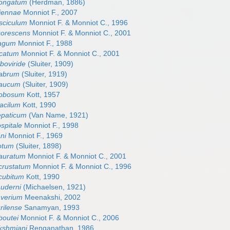
longatum
(Herdman, 1886)
iennae
Monniot F., 2007
sciculum
Monniot F. & Monniot C., 1996
uorescens
Monniot F. & Monniot C., 2001
ragum
Monniot F., 1988
ucatum
Monniot F. & Monniot C., 2001
boviride
(Sluiter, 1909)
labrum
(Sluiter, 1919)
laucum
(Sluiter, 1909)
lobosum
Kott, 1957
acilum
Kott, 1990
epaticum
(Van Name, 1921)
spitale
Monniot F., 1998
ni
Monniot F., 1969
lotum
(Sluiter, 1898)
nauratum
Monniot F. & Monniot C., 2001
crustatum
Monniot F. & Monniot C., 1996
cubitum
Kott, 1990
uderni
(Michaelsen, 1921)
averium
Meenakshi, 2002
rilense
Sanamyan, 1993
boutei
Monniot F. & Monniot C., 2006
kshmiani
Renganathan, 1986