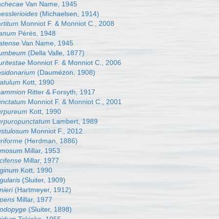
achecae
Van Name, 1945
esslerioides
(Michaelsen, 1914)
rtitum
Monniot F. & Monniot C., 2008
lanum
Pérès, 1948
atense
Van Name, 1945
lumbeum
(Della Valle, 1877)
uritestae
Monniot F. & Monniot C., 2006
osidonarium
(Daumézon, 1908)
atulum
Kott, 1990
sammion
Ritter & Forsyth, 1917
unctatum
Monniot F. & Monniot C., 2001
urpureum
Kott, 1990
urpuropunctatum
Lambert, 1989
ustulosum
Monniot F., 2012
riforme
(Herdman, 1886)
ramosum
Millar, 1953
cifense
Millar, 1977
eginum
Kott, 1990
gularis
(Sluiter, 1909)
nieri
(Hartmeyer, 1912)
epens
Millar, 1977
hodopyge
(Sluiter, 1898)