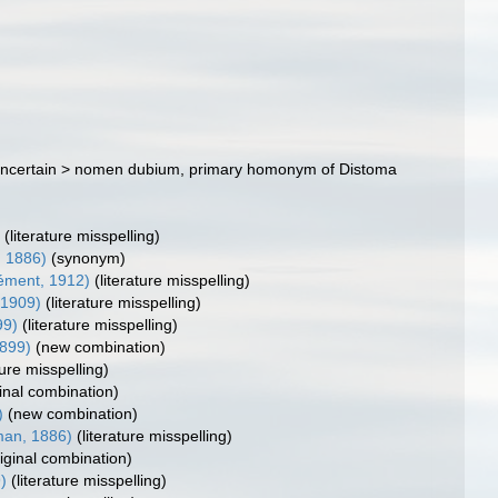
ncertain
>
nomen dubium
, primary homonym of Distoma
)
(literature misspelling)
 1886)
(synonym)
ément, 1912)
(literature misspelling)
, 1909)
(literature misspelling)
99)
(literature misspelling)
899)
(new combination)
ture misspelling)
ginal combination)
)
(new combination)
an, 1886)
(literature misspelling)
riginal combination)
9)
(literature misspelling)