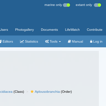
marine only
extant only
Users
Photogallery
Documents
LifeWatch
Contribute
Editors
Statistics
Tools
Manual
Log in
cidiacea
(Class)
Aplousobranchia
(Order)