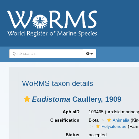
WoRMS taxon details
Eudistoma
Caullery, 1909
AphiaID
103465
(urn:lsid:marine
Classification
Biota
Animalia
(Ki
Polycitoridae
(Fami
Status
accepted