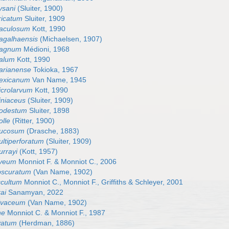
ysani
(Sluiter, 1900)
ricatum
Sluiter, 1909
aculosum
Kott, 1990
agalhaensis
(Michaelsen, 1907)
magnum
Médioni, 1968
alum
Kott, 1990
arianense
Tokioka, 1967
exicanum
Van Name, 1945
icrolarvum
Kott, 1990
iniaceus
(Sluiter, 1909)
odestum
Sluiter, 1898
lle
(Ritter, 1900)
mucosum
(Drasche, 1883)
ltiperforatum
(Sluiter, 1909)
rrayi
(Kott, 1957)
iveum
Monniot F. & Monniot C., 2006
bscuratum
(Van Name, 1902)
ccultum
Monniot C., Monniot F., Griffiths & Schleyer, 2001
ai
Sanamyan, 2022
livaceum
(Van Name, 1902)
ne
Monniot C. & Monniot F., 1987
vatum
(Herdman, 1886)