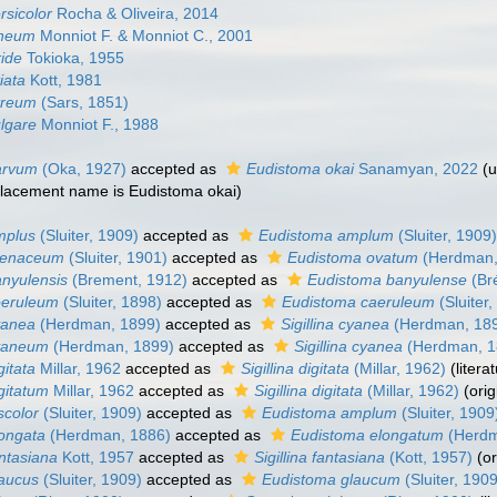
rsicolor
Rocha & Oliveira, 2014
ineum
Monniot F. & Monniot C., 2001
ride
Tokioka, 1955
iata
Kott, 1981
treum
(Sars, 1851)
lgare
Monniot F., 1988
arvum
(Oka, 1927)
accepted as
Eudistoma okai
Sanamyan, 2022
(
u
placement name is Eudistoma okai)
mplus
(Sluiter, 1909)
accepted as
Eudistoma amplum
(Sluiter, 1909
renaceum
(Sluiter, 1901)
accepted as
Eudistoma ovatum
(Herdman,
nyulensis
(Brement, 1912)
accepted as
Eudistoma banyulense
(Br
oeruleum
(Sluiter, 1898)
accepted as
Eudistoma caeruleum
(Sluiter
yanea
(Herdman, 1899)
accepted as
Sigillina cyanea
(Herdman, 18
yaneum
(Herdman, 1899)
accepted as
Sigillina cyanea
(Herdman, 1
itata
Millar, 1962
accepted as
Sigillina digitata
(Millar, 1962)
(litera
gitatum
Millar, 1962
accepted as
Sigillina digitata
(Millar, 1962)
(ori
scolor
(Sluiter, 1909)
accepted as
Eudistoma amplum
(Sluiter, 1909
ongata
(Herdman, 1886)
accepted as
Eudistoma elongatum
(Herdm
ntasiana
Kott, 1957
accepted as
Sigillina fantasiana
(Kott, 1957)
(o
laucus
(Sluiter, 1909)
accepted as
Eudistoma glaucum
(Sluiter, 190