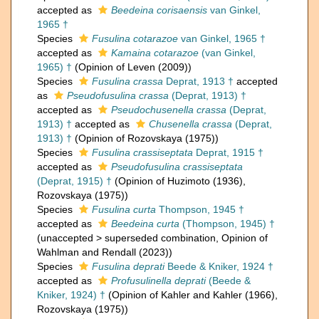
accepted as
Beedeina corisaensis
van Ginkel,
1965 †
Species
Fusulina cotarazoe
van Ginkel, 1965 †
accepted as
Kamaina cotarazoe
(van Ginkel,
1965) †
(Opinion of Leven (2009))
Species
Fusulina crassa
Deprat, 1913 †
accepted
as
Pseudofusulina crassa
(Deprat, 1913) †
accepted as
Pseudochusenella crassa
(Deprat,
1913) †
accepted as
Chusenella crassa
(Deprat,
1913) †
(Opinion of Rozovskaya (1975))
Species
Fusulina crassiseptata
Deprat, 1915 †
accepted as
Pseudofusulina crassiseptata
(Deprat, 1915) †
(Opinion of Huzimoto (1936),
Rozovskaya (1975))
Species
Fusulina curta
Thompson, 1945 †
accepted as
Beedeina curta
(Thompson, 1945) †
(
unaccepted
>
superseded combination
, Opinion of
Wahlman and Rendall (2023))
Species
Fusulina deprati
Beede & Kniker, 1924 †
accepted as
Profusulinella deprati
(Beede &
Kniker, 1924) †
(Opinion of Kahler and Kahler (1966),
Rozovskaya (1975))