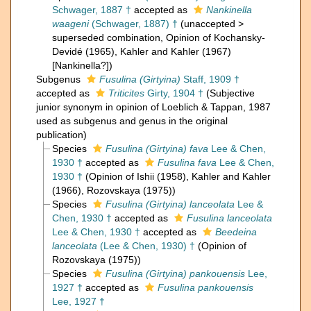
Schwager, 1887 †
accepted as
Nankinella
waageni
(Schwager, 1887) †
(
unaccepted
>
superseded combination
, Opinion of Kochansky-
Devidé (1965), Kahler and Kahler (1967)
[Nankinella?])
Subgenus
Fusulina (Girtyina)
Staff, 1909 †
accepted as
Triticites
Girty, 1904 †
(Subjective
junior synonym in opinion of Loeblich & Tappan, 1987
used as subgenus and genus in the original
publication)
Species
Fusulina (Girtyina) fava
Lee & Chen,
1930 †
accepted as
Fusulina fava
Lee & Chen,
1930 †
(Opinion of Ishii (1958), Kahler and Kahler
(1966), Rozovskaya (1975))
Species
Fusulina (Girtyina) lanceolata
Lee &
Chen, 1930 †
accepted as
Fusulina lanceolata
Lee & Chen, 1930 †
accepted as
Beedeina
lanceolata
(Lee & Chen, 1930) †
(Opinion of
Rozovskaya (1975))
Species
Fusulina (Girtyina) pankouensis
Lee,
1927 †
accepted as
Fusulina pankouensis
Lee, 1927 †