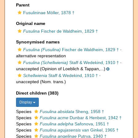
Parent
Fusulininae Möller, 1878 †
Original name
Fusulina
Fischer de Waldheim, 1829 †
Synonymised names
Fusulina (Fusulina)
Fischer de Waldheim, 1829 †
·
alternative representation
Fusulina (Schellwienia)
Staff & Wedekind, 1910 †
·
unaccepted
(Opinion of Loeblich & Tappan,...)
Schellwienia
Staff & Wedekind, 1910 †
·
unaccepted
(Nom. trans.)
Direct children (383)
Display
Species
Fusulina absidata
Sheng, 1958 †
Species
Fusulina acme
Dunbar & Henbest, 1942 †
Species
Fusulina adelpha
Safonova, 1951 †
Species
Fusulina agujasensis
van Ginkel, 1965 †
Species
Fusulina angelinae
Putrya, 1940 †