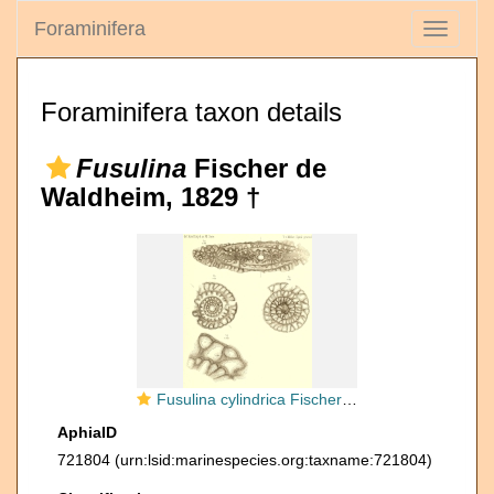
Foraminifera
Toggle
navigati
Foraminifera taxon details
Fusulina
Fischer de
Waldheim, 1829 †
Fusulina cylindrica Fischer De Waldheim, 1830
AphiaID
721804
(urn:lsid:marinespecies.org:taxname:721804)