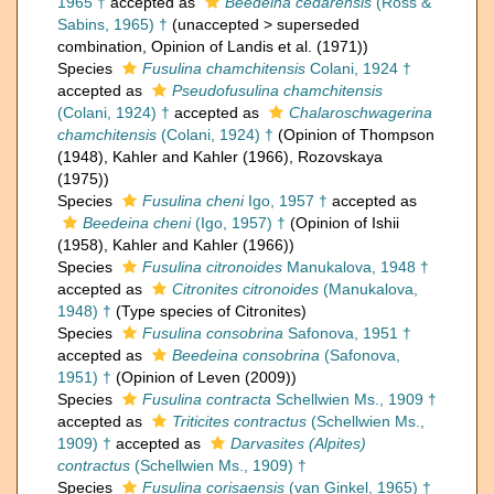
1965 †
accepted as
Beedeina cedarensis
(Ross &
Sabins, 1965) †
(
unaccepted
>
superseded
combination
, Opinion of Landis et al. (1971))
Species
Fusulina chamchitensis
Colani, 1924 †
accepted as
Pseudofusulina chamchitensis
(Colani, 1924) †
accepted as
Chalaroschwagerina
chamchitensis
(Colani, 1924) †
(Opinion of Thompson
(1948), Kahler and Kahler (1966), Rozovskaya
(1975))
Species
Fusulina cheni
Igo, 1957 †
accepted as
Beedeina cheni
(Igo, 1957) †
(Opinion of Ishii
(1958), Kahler and Kahler (1966))
Species
Fusulina citronoides
Manukalova, 1948 †
accepted as
Citronites citronoides
(Manukalova,
1948) †
(Type species of Citronites)
Species
Fusulina consobrina
Safonova, 1951 †
accepted as
Beedeina consobrina
(Safonova,
1951) †
(Opinion of Leven (2009))
Species
Fusulina contracta
Schellwien Ms., 1909 †
accepted as
Triticites contractus
(Schellwien Ms.,
1909) †
accepted as
Darvasites (Alpites)
contractus
(Schellwien Ms., 1909) †
Species
Fusulina corisaensis
(van Ginkel, 1965) †