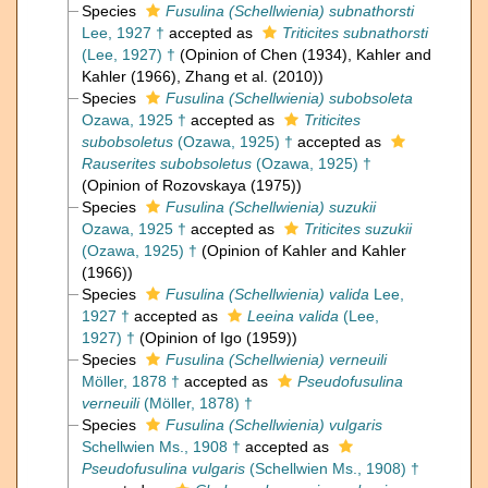
Species
Fusulina (Schellwienia) subnathorsti
Lee, 1927 †
accepted as
Triticites subnathorsti
(Lee, 1927) †
(Opinion of Chen (1934), Kahler and
Kahler (1966), Zhang et al. (2010))
Species
Fusulina (Schellwienia) subobsoleta
Ozawa, 1925 †
accepted as
Triticites
subobsoletus
(Ozawa, 1925) †
accepted as
Rauserites subobsoletus
(Ozawa, 1925) †
(Opinion of Rozovskaya (1975))
Species
Fusulina (Schellwienia) suzukii
Ozawa, 1925 †
accepted as
Triticites suzukii
(Ozawa, 1925) †
(Opinion of Kahler and Kahler
(1966))
Species
Fusulina (Schellwienia) valida
Lee,
1927 †
accepted as
Leeina valida
(Lee,
1927) †
(Opinion of Igo (1959))
Species
Fusulina (Schellwienia) verneuili
Möller, 1878 †
accepted as
Pseudofusulina
verneuili
(Möller, 1878) †
Species
Fusulina (Schellwienia) vulgaris
Schellwien Ms., 1908 †
accepted as
Pseudofusulina vulgaris
(Schellwien Ms., 1908) †