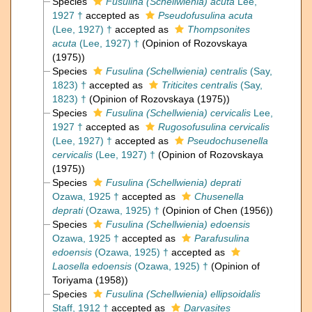
Species
Fusulina (Schellwienia) acuta
Lee,
1927 †
accepted as
Pseudofusulina acuta
(Lee, 1927) †
accepted as
Thompsonites
acuta
(Lee, 1927) †
(Opinion of Rozovskaya
(1975))
Species
Fusulina (Schellwienia) centralis
(Say,
1823) †
accepted as
Triticites centralis
(Say,
1823) †
(Opinion of Rozovskaya (1975))
Species
Fusulina (Schellwienia) cervicalis
Lee,
1927 †
accepted as
Rugosofusulina cervicalis
(Lee, 1927) †
accepted as
Pseudochusenella
cervicalis
(Lee, 1927) †
(Opinion of Rozovskaya
(1975))
Species
Fusulina (Schellwienia) deprati
Ozawa, 1925 †
accepted as
Chusenella
deprati
(Ozawa, 1925) †
(Opinion of Chen (1956))
Species
Fusulina (Schellwienia) edoensis
Ozawa, 1925 †
accepted as
Parafusulina
edoensis
(Ozawa, 1925) †
accepted as
Laosella edoensis
(Ozawa, 1925) †
(Opinion of
Toriyama (1958))
Species
Fusulina (Schellwienia) ellipsoidalis
Staff, 1912 †
accepted as
Darvasites