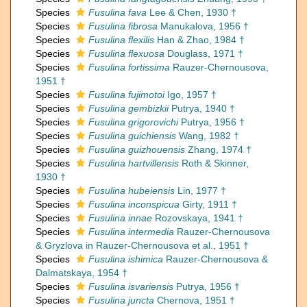
Species
Fusulina fava
Lee & Chen, 1930 †
Species
Fusulina fibrosa
Manukalova, 1956 †
Species
Fusulina flexilis
Han & Zhao, 1984 †
Species
Fusulina flexuosa
Douglass, 1971 †
Species
Fusulina fortissima
Rauzer-Chernousova,
1951 †
Species
Fusulina fujimotoi
Igo, 1957 †
Species
Fusulina gembizkii
Putrya, 1940 †
Species
Fusulina grigorovichi
Putrya, 1956 †
Species
Fusulina guichiensis
Wang, 1982 †
Species
Fusulina guizhouensis
Zhang, 1974 †
Species
Fusulina hartvillensis
Roth & Skinner,
1930 †
Species
Fusulina hubeiensis
Lin, 1977 †
Species
Fusulina inconspicua
Girty, 1911 †
Species
Fusulina innae
Rozovskaya, 1941 †
Species
Fusulina intermedia
Rauzer-Chernousova
& Gryzlova in Rauzer-Chernousova et al., 1951 †
Species
Fusulina ishimica
Rauzer-Chernousova &
Dalmatskaya, 1954 †
Species
Fusulina isvariensis
Putrya, 1956 †
Species
Fusulina juncta
Chernova, 1951 †