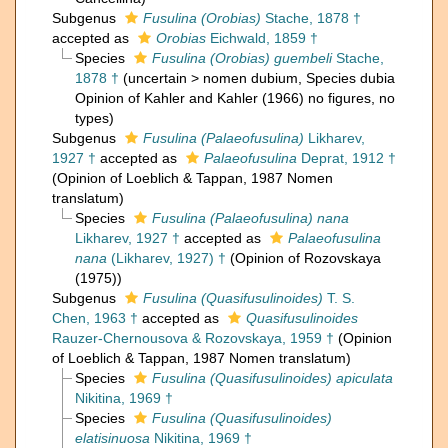
Subgenus
Fusulina (Orobias)
Stache, 1878 †
accepted as
Orobias
Eichwald, 1859 †
Species
Fusulina (Orobias) guembeli
Stache,
1878 †
(
uncertain
>
nomen dubium
, Species dubia
Opinion of Kahler and Kahler (1966) no figures, no
types)
Subgenus
Fusulina (Palaeofusulina)
Likharev,
1927 †
accepted as
Palaeofusulina
Deprat, 1912 †
(Opinion of Loeblich & Tappan, 1987 Nomen
translatum)
Species
Fusulina (Palaeofusulina) nana
Likharev, 1927 †
accepted as
Palaeofusulina
nana
(Likharev, 1927) †
(Opinion of Rozovskaya
(1975))
Subgenus
Fusulina (Quasifusulinoides)
T. S.
Chen, 1963 †
accepted as
Quasifusulinoides
Rauzer-Chernousova & Rozovskaya, 1959 †
(Opinion
of Loeblich & Tappan, 1987 Nomen translatum)
Species
Fusulina (Quasifusulinoides) apiculata
Nikitina, 1969 †
Species
Fusulina (Quasifusulinoides)
elatisinuosa
Nikitina, 1969 †