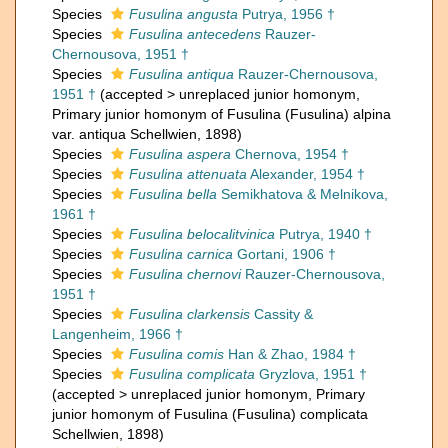
Species
Fusulina angusta
Putrya, 1956 †
Species
Fusulina antecedens
Rauzer-
Chernousova, 1951 †
Species
Fusulina antiqua
Rauzer-Chernousova,
1951 †
(
accepted
>
unreplaced junior homonym
,
Primary junior homonym of Fusulina (Fusulina) alpina
var. antiqua Schellwien, 1898)
Species
Fusulina aspera
Chernova, 1954 †
Species
Fusulina attenuata
Alexander, 1954 †
Species
Fusulina bella
Semikhatova & Melnikova,
1961 †
Species
Fusulina belocalitvinica
Putrya, 1940 †
Species
Fusulina carnica
Gortani, 1906 †
Species
Fusulina chernovi
Rauzer-Chernousova,
1951 †
Species
Fusulina clarkensis
Cassity &
Langenheim, 1966 †
Species
Fusulina comis
Han & Zhao, 1984 †
Species
Fusulina complicata
Gryzlova, 1951 †
(
accepted
>
unreplaced junior homonym
, Primary
junior homonym of Fusulina (Fusulina) complicata
Schellwien, 1898)