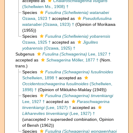
accepted as
Chalaroschwagerina vulgaris
(Schellwien Ms., 1908) †
Species
Fusulina (Schellwienia) watanabei
Ozawa, 1923 †
accepted as
Pseudofusulina
watanabei
(Ozawa, 1923) †
(Opinion of Morikawa
(1955))
Species
Fusulina (Schellwienia) yobarensis
Ozawa, 1925 †
accepted as
Jigulites
yobarensis
(Ozawa, 1925) †
Subgenus
Fusulina (Schwagerina)
Lee, 1927 †
accepted as
Schwagerina
Möller, 1877 †
(Nom.
trans.)
Species
Fusulina (Schwagerina) fusulinoides
Schellwien, 1898 †
accepted as
Occidentoschwagerina fusulinoides
(Schellwien,
1898) †
(Opinion of Miklukho-Maklay (1949))
Species
Fusulina (Schwagerina) tinvenkiangi
Lee, 1927 †
accepted as
Paraschwagerina
tinvenkiangi
(Lee, 1927) †
accepted as
Likharevites tinvenkiangi
(Lee, 1927) †
(
unaccepted
>
superseded combination
, Opinion
of Bensh (1962))
Species
Fusulina (Schwagerina) wongwenhaoi