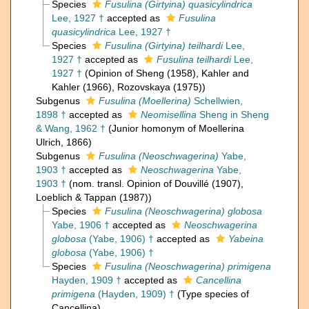
Species
Fusulina (Girtyina) quasicylindrica
Lee, 1927 †
accepted as
Fusulina
quasicylindrica
Lee, 1927 †
Species
Fusulina (Girtyina) teilhardi
Lee,
1927 †
accepted as
Fusulina teilhardi
Lee,
1927 †
(Opinion of Sheng (1958), Kahler and
Kahler (1966), Rozovskaya (1975))
Subgenus
Fusulina (Moellerina)
Schellwien,
1898 †
accepted as
Neomisellina
Sheng in Sheng
& Wang, 1962 †
(Junior homonym of Moellerina
Ulrich, 1866)
Subgenus
Fusulina (Neoschwagerina)
Yabe,
1903 †
accepted as
Neoschwagerina
Yabe,
1903 †
(nom. transl. Opinion of Douvillé (1907),
Loeblich & Tappan (1987))
Species
Fusulina (Neoschwagerina) globosa
Yabe, 1906 †
accepted as
Neoschwagerina
globosa
(Yabe, 1906) †
accepted as
Yabeina
globosa
(Yabe, 1906) †
Species
Fusulina (Neoschwagerina) primigena
Hayden, 1909 †
accepted as
Cancellina
primigena
(Hayden, 1909) †
(Type species of
Cancellina)