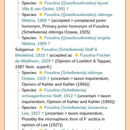
Species
Fusulina (Quasifusulinoides) leyvai
Villa & van Ginkel, 1991 †
Species
Fusulina (Quasifusulinoides) oblonga
Nikitina, 1969 †
(
accepted
>
unreplaced junior
homonym
, Primary junior homonym of Fusulina
(Schellwienia) oblonga Ozawa, 1925)
Species
Fusulina (Quasifusulinoides) turgida
Nikitina, 1969 †
Subgenus
Fusulina (Schellwienia)
Staff &
Wedekind, 1910 †
accepted as
Fusulina
Fischer
de Waldheim, 1829 †
(Opinion of Loeblich & Tappan,
1987 Nom. superfl.)
Species
Fusulina (Schellwienia) oblonga
Ozawa, 1925 †
(
uncertain
>
taxon inquirendum
,
Opinion of Kahler and Kahler (1966))
Species
Fusulina (Schellwienia)
schwageriformis
Staff, 1912 †
(
uncertain
>
taxon
inquirendum
, Opinion of Kahler and Kahler (1966))
Species
Fusulina (Schellwienia) sinoarctica
Lee, 1927 †
(
uncertain
>
taxon inquirendum
,
Possibly the microspheric form of F. arctica in
opinion of Lee (1927))