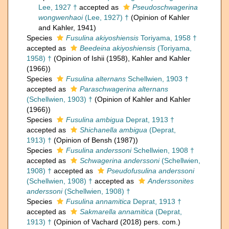
Lee, 1927 †
accepted as
Pseudoschwagerina
wongwenhaoi
(Lee, 1927) †
(Opinion of Kahler
and Kahler, 1941)
Species
Fusulina akiyoshiensis
Toriyama, 1958 †
accepted as
Beedeina akiyoshiensis
(Toriyama,
1958) †
(Opinion of Ishii (1958), Kahler and Kahler
(1966))
Species
Fusulina alternans
Schellwien, 1903 †
accepted as
Paraschwagerina alternans
(Schellwien, 1903) †
(Opinion of Kahler and Kahler
(1966))
Species
Fusulina ambigua
Deprat, 1913 †
accepted as
Shichanella ambigua
(Deprat,
1913) †
(Opinion of Bensh (1987))
Species
Fusulina anderssoni
Schellwien, 1908 †
accepted as
Schwagerina anderssoni
(Schellwien,
1908) †
accepted as
Pseudofusulina anderssoni
(Schellwien, 1908) †
accepted as
Anderssonites
anderssoni
(Schellwien, 1908) †
Species
Fusulina annamitica
Deprat, 1913 †
accepted as
Sakmarella annamitica
(Deprat,
1913) †
(Opinion of Vachard (2018) pers. com.)