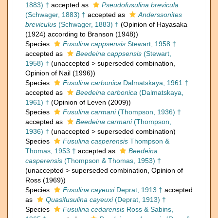
1883) †
accepted as
Pseudofusulina brevicula
(Schwager, 1883) †
accepted as
Anderssonites
breviculus
(Schwager, 1883) †
(Opinion of Hayasaka
(1924) according to Branson (1948))
Species
Fusulina cappsensis
Stewart, 1958 †
accepted as
Beedeina cappsensis
(Stewart,
1958) †
(
unaccepted
>
superseded combination
,
Opinion of Nail (1996))
Species
Fusulina carbonica
Dalmatskaya, 1961 †
accepted as
Beedeina carbonica
(Dalmatskaya,
1961) †
(Opinion of Leven (2009))
Species
Fusulina carmani
(Thompson, 1936) †
accepted as
Beedeina carmani
(Thompson,
1936) †
(
unaccepted
>
superseded combination
)
Species
Fusulina casperensis
Thompson &
Thomas, 1953 †
accepted as
Beedeina
casperensis
(Thompson & Thomas, 1953) †
(
unaccepted
>
superseded combination
, Opinion of
Ross (1969))
Species
Fusulina cayeuxi
Deprat, 1913 †
accepted
as
Quasifusulina cayeuxi
(Deprat, 1913) †
Species
Fusulina cedarensis
Ross & Sabins,