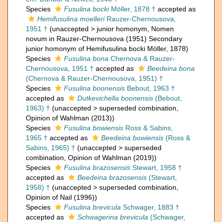
Species
Fusulina bocki
Möller, 1878 †
accepted as
Hemifusulina moelleri
Rauzer-Chernousova,
1951 †
(
unaccepted
>
junior homonym
, Nomen
novum in Rauzer-Chernousova (1951) Secondary
junior homonym of Hemifusulina bocki Möller, 1878)
Species
Fusulina bona
Chernova & Rauzer-
Chernousova, 1951 †
accepted as
Beedeina bona
(Chernova & Rauzer-Chernousova, 1951) †
Species
Fusulina boonensis
Bebout, 1963 †
accepted as
Dutkevichella boonensis
(Bebout,
1963) †
(
unaccepted
>
superseded combination
,
Opinion of Wahlman (2013))
Species
Fusulina bowiensis
Ross & Sabins,
1965 †
accepted as
Beedeina bowiensis
(Ross &
Sabins, 1965) †
(
unaccepted
>
superseded
combination
, Opinion of Wahlman (2019))
Species
Fusulina brazosensis
Stewart, 1958 †
accepted as
Beedeina brazosensis
(Stewart,
1958) †
(
unaccepted
>
superseded combination
,
Opinion of Nail (1996))
Species
Fusulina brevicula
Schwager, 1883 †
accepted as
Schwagerina brevicula
(Schwager,