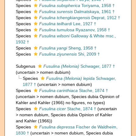
Species
Fusulina subspherica
Toriyama, 1958 †
Species
Fusulina surensis
Dalmatskaya, 1961 †
Species
Fusulina tchengkiangensis
Deprat, 1912 †
Species
Fusulina teilhardi
Lee, 1927 †
Species
Fusulina tumulosa
Ryazanov, 1958 †
Species
Fusulina wilsoni
Galloway & White msc.,
1932 †
Species
Fusulina yangi
Sheng, 1958 †
Species
Fusulina ziyunensis
Shi, 2009 †
Subgenus
Fusulina (Melonia)
Schwager, 1877 †
(
uncertain
>
nomen dubium
)
Species
Fusulina (Melonia) lepida
Schwager,
1877 †
(
uncertain
>
nomen dubium
)
Species
Fusulina carinthiaca
Stache, 1874 †
(
uncertain
>
nomen dubium
, Species dubia Opinion of
Kahler and Kahler (1966) no figures, no types)
Species
Fusulina cicer
Stache, 1874 †
(
uncertain
>
nomen dubium
, Species dubia Opinion of Kahler
and Kahler (1966))
Species
Fusulina depressa
Fischer de Waldheim,
1830 †
(
uncertain
>
nomen dubium
, Species dubia