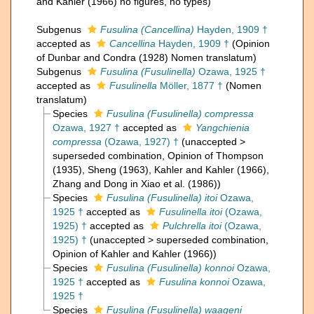
and Kahler (1966) no figures, no types)
Subgenus
Fusulina (Cancellina)
Hayden, 1909 †
accepted as
Cancellina
Hayden, 1909 †
(Opinion
of Dunbar and Condra (1928) Nomen translatum)
Subgenus
Fusulina (Fusulinella)
Ozawa, 1925 †
accepted as
Fusulinella
Möller, 1877 †
(Nomen
translatum)
Species
Fusulina (Fusulinella) compressa
Ozawa, 1927 †
accepted as
Yangchienia
compressa
(Ozawa, 1927) †
(
unaccepted
>
superseded combination
, Opinion of Thompson
(1935), Sheng (1963), Kahler and Kahler (1966),
Zhang and Dong in Xiao et al. (1986))
Species
Fusulina (Fusulinella) itoi
Ozawa,
1925 †
accepted as
Fusulinella itoi
(Ozawa,
1925) †
accepted as
Pulchrella itoi
(Ozawa,
1925) †
(
unaccepted
>
superseded combination
,
Opinion of Kahler and Kahler (1966))
Species
Fusulina (Fusulinella) konnoi
Ozawa,
1925 †
accepted as
Fusulina konnoi
Ozawa,
1925 †
Species
Fusulina (Fusulinella) waageni