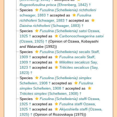
Rugosofusulina prisca
(Ehrenberg, 1842) †
Species
Fusulina (Schellwienia) richthofeni
schwager, 1883 †
accepted as
Fusulina
richthofeni
Schwager, 1883 †
accepted as
Daixina richthofeni
(Schwager, 1883) †
Species
Fusulina (Schellwienia) satoi
Ozawa,
1925 †
accepted as
Carbonoschwagerina satoi
(Ozawa, 1925) †
(Opinion of Ozawa, Kobayashi
and Watanabe (1992))
Species
Fusulina (Schellwienia) secalis
Staff,
1909 †
accepted as
Fusulina secalis
Staff,
1909 †
accepted as
Miliolites secalicus
Say,
1823 †
accepted as
Triticites secalicus
(Say,
1823) †
Species
Fusulina (Schellwienia) simplex
Schellwien, 1908 †
accepted as
Fusulina
simplex
Schellwien, 1908 †
accepted as
Triticites simplex
(Schellwien, 1908) †
Species
Fusulina (Schellwienia) staffi
Ozawa,
1925 †
accepted as
Fusulina staffi
Ozawa,
1925 †
accepted as
Akiyoshiella staffi
(Ozawa,
1925) †
(Opinion of Rozovskaya (1975))