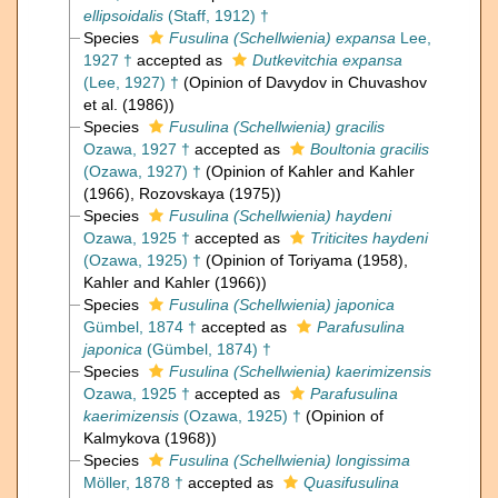
ellipsoidalis
(Staff, 1912) †
Species
Fusulina (Schellwienia) expansa
Lee,
1927 †
accepted as
Dutkevitchia expansa
(Lee, 1927) †
(Opinion of Davydov in Chuvashov
et al. (1986))
Species
Fusulina (Schellwienia) gracilis
Ozawa, 1927 †
accepted as
Boultonia gracilis
(Ozawa, 1927) †
(Opinion of Kahler and Kahler
(1966), Rozovskaya (1975))
Species
Fusulina (Schellwienia) haydeni
Ozawa, 1925 †
accepted as
Triticites haydeni
(Ozawa, 1925) †
(Opinion of Toriyama (1958),
Kahler and Kahler (1966))
Species
Fusulina (Schellwienia) japonica
Gümbel, 1874 †
accepted as
Parafusulina
japonica
(Gümbel, 1874) †
Species
Fusulina (Schellwienia) kaerimizensis
Ozawa, 1925 †
accepted as
Parafusulina
kaerimizensis
(Ozawa, 1925) †
(Opinion of
Kalmykova (1968))
Species
Fusulina (Schellwienia) longissima
Möller, 1878 †
accepted as
Quasifusulina