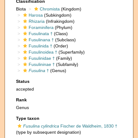
Classification
Biota
Chromista
(Kingdom)
Harosa
(Subkingdom)
Rhizaria
(Infrakingdom)
Foraminifera
(Phylum)
Fusulinata †
(Class)
Fusulinana †
(Subclass)
Fusulinida †
(Order)
Fusulinoidea †
(Superfamily)
Fusulinidae †
(Family)
Fusulininae †
(Subfamily)
Fusulina
†
(Genus)
Status
accepted
Rank
Genus
Type taxon
Fusulina cylindrica
Fischer de Waldheim, 1830 †
(type by subsequent designation)