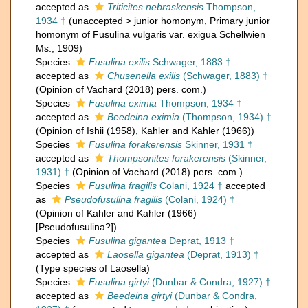
accepted as
Triticites nebraskensis
Thompson,
1934 †
(
unaccepted
>
junior homonym
, Primary junior
homonym of Fusulina vulgaris var. exigua Schellwien
Ms., 1909)
Species
Fusulina exilis
Schwager, 1883 †
accepted as
Chusenella exilis
(Schwager, 1883) †
(Opinion of Vachard (2018) pers. com.)
Species
Fusulina eximia
Thompson, 1934 †
accepted as
Beedeina eximia
(Thompson, 1934) †
(Opinion of Ishii (1958), Kahler and Kahler (1966))
Species
Fusulina forakerensis
Skinner, 1931 †
accepted as
Thompsonites forakerensis
(Skinner,
1931) †
(Opinion of Vachard (2018) pers. com.)
Species
Fusulina fragilis
Colani, 1924 †
accepted
as
Pseudofusulina fragilis
(Colani, 1924) †
(Opinion of Kahler and Kahler (1966)
[Pseudofusulina?])
Species
Fusulina gigantea
Deprat, 1913 †
accepted as
Laosella gigantea
(Deprat, 1913) †
(Type species of Laosella)
Species
Fusulina girtyi
(Dunbar & Condra, 1927) †
accepted as
Beedeina girtyi
(Dunbar & Condra,