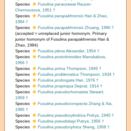
Species
Fusulina paraozawai
Rauzer-
Chernousova, 1951 †
Species
Fusulina parapakhrensis
Han & Zhao,
1984 †
Species
Fusulina parapakhrensis
Zhuang, 1990 †
(
accepted
>
unreplaced junior homonym
, Primary
junior homonym of Fusulina parapakhrensis Han &
Zhao, 1984)
Species
Fusulina plena
Alexander, 1954 †
Species
Fusulina postcitrinoides
Manukalova,
1956 †
Species
Fusulina prima
Thompson, 1945 †
Species
Fusulina problematica
Thompson, 1934 †
Species
Fusulina prolongata
Han, 1976 †
Species
Fusulina propinqua
Deprat, 1914 †
Species
Fusulina pseudochomatata
Stewart,
1959 †
Species
Fusulina pseudoconspecta
Zhang & Xia,
1985 †
Species
Fusulina pseudocylindrica
Putrya, 1940 †
Species
Fusulina pseudokayi
Putrya, 1956 †
Species
Fusulina pseudonytvica
Sheng, 1958 †