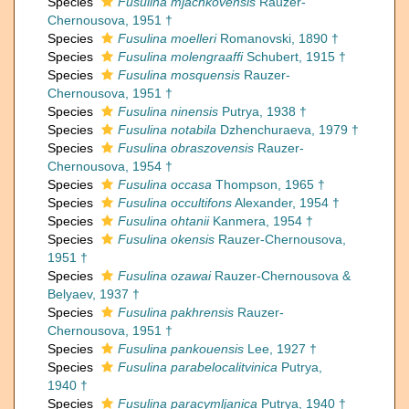
Species
Fusulina mjachkovensis
Rauzer-
Chernousova, 1951 †
Species
Fusulina moelleri
Romanovski, 1890 †
Species
Fusulina molengraaffi
Schubert, 1915 †
Species
Fusulina mosquensis
Rauzer-
Chernousova, 1951 †
Species
Fusulina ninensis
Putrya, 1938 †
Species
Fusulina notabila
Dzhenchuraeva, 1979 †
Species
Fusulina obraszovensis
Rauzer-
Chernousova, 1954 †
Species
Fusulina occasa
Thompson, 1965 †
Species
Fusulina occultifons
Alexander, 1954 †
Species
Fusulina ohtanii
Kanmera, 1954 †
Species
Fusulina okensis
Rauzer-Chernousova,
1951 †
Species
Fusulina ozawai
Rauzer-Chernousova &
Belyaev, 1937 †
Species
Fusulina pakhrensis
Rauzer-
Chernousova, 1951 †
Species
Fusulina pankouensis
Lee, 1927 †
Species
Fusulina parabelocalitvinica
Putrya,
1940 †
Species
Fusulina paracymljanica
Putrya, 1940 †