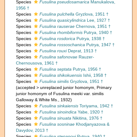
Species
Fusulina pseudosamarica
Manukalova,
1956 †
Species
Fusulina pulchella
Gryzlova, 1951 †
Species
Fusulina quasicylindrica
Lee, 1927 †
Species
Fusulina rauserae
Chernova, 1951 †
Species
Fusulina rhombiformis
Putrya, 1940 †
Species
Fusulina rosdorica
Putrya, 1938 †
Species
Fusulina rossoschanica
Putrya, 1947 †
Species
Fusulina rouxi
Deprat, 1913 †
Species
Fusulina safonovae
Rauzer-
Chernousova, 1961 †
Species
Fusulina septata
Putrya, 1956 †
Species
Fusulina shikokuensis
Ishii, 1958 †
Species
Fusulina similis
Gryzlova, 1951 †
(
accepted
>
unreplaced junior homonym
, Primary
junior homonym of Fusulina meeki var. similis
Galloway & White Ms., 1932)
Species
Fusulina sinkaiensis
Toriyama, 1942 †
Species
Fusulina sinoindica
Yabe, 1920 †
Species
Fusulina sinuata
Nikitina, 1976 †
Species
Fusulina sosninae
Khodjanyazova &
Davydov, 2013 †
Species
Fusulina stepanovi
Putrya, 1940 †