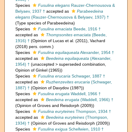
Species
Fusulina elegans
Rauzer-Chernousova &
Belyaev, 1937 †
accepted as
Parabeedeina
elegans
(Rauzer-Chernousova & Belyaev, 1937) †
(Type species of Parabeedeina)
Species
Fusulina emaciata
Beede, 1916 †
accepted as
Thompsonites emaciata
(Beede,
1916) †
(Opinion of Lucas et al. (2011), Vachard
(2018) pers. comm.)
Species
Fusulina equilaqueata
Alexander, 1954 †
accepted as
Beedeina equilaqueata
(Alexander,
1954) †
(
unaccepted
>
superseded combination
,
Opinion of Ginkel (1965))
Species
Fusulina erucaria
Schwager, 1887 †
accepted as
Ruzhenzevites erucaria
(Schwager,
1887) †
(Opinion of Davydov (198?))
Species
Fusulina erugata
Waddell, 1966 †
accepted as
Beedeina erugata
(Waddell, 1966) †
(Opinion of Groves and Reisdorph (2009))
Species
Fusulina euryteines
Thompson, 1934 †
accepted as
Beedeina euryteines
(Thompson,
1934) †
(Opinion of Groves and Reisdorph (2009))
Species
Fusulina exigua
Schellwien, 1910 †