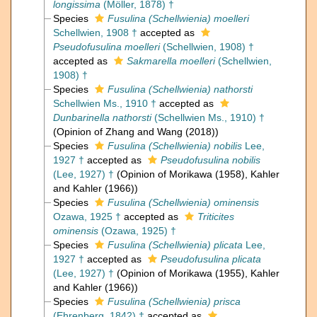
longissima
(Möller, 1878) †
Species
Fusulina (Schellwienia) moelleri
Schellwien, 1908 †
accepted as
Pseudofusulina moelleri
(Schellwien, 1908) †
accepted as
Sakmarella moelleri
(Schellwien,
1908) †
Species
Fusulina (Schellwienia) nathorsti
Schellwien Ms., 1910 †
accepted as
Dunbarinella nathorsti
(Schellwien Ms., 1910) †
(Opinion of Zhang and Wang (2018))
Species
Fusulina (Schellwienia) nobilis
Lee,
1927 †
accepted as
Pseudofusulina nobilis
(Lee, 1927) †
(Opinion of Morikawa (1958), Kahler
and Kahler (1966))
Species
Fusulina (Schellwienia) ominensis
Ozawa, 1925 †
accepted as
Triticites
ominensis
(Ozawa, 1925) †
Species
Fusulina (Schellwienia) plicata
Lee,
1927 †
accepted as
Pseudofusulina plicata
(Lee, 1927) †
(Opinion of Morikawa (1955), Kahler
and Kahler (1966))
Species
Fusulina (Schellwienia) prisca
(Ehrenberg, 1842) †
accepted as