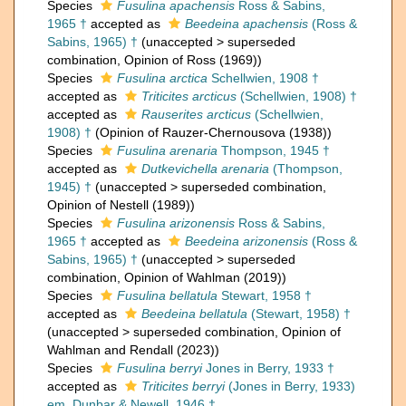
Species
Fusulina apachensis
Ross & Sabins,
1965 †
accepted as
Beedeina apachensis
(Ross &
Sabins, 1965) †
(
unaccepted
>
superseded
combination
, Opinion of Ross (1969))
Species
Fusulina arctica
Schellwien, 1908 †
accepted as
Triticites arcticus
(Schellwien, 1908) †
accepted as
Rauserites arcticus
(Schellwien,
1908) †
(Opinion of Rauzer-Chernousova (1938))
Species
Fusulina arenaria
Thompson, 1945 †
accepted as
Dutkevichella arenaria
(Thompson,
1945) †
(
unaccepted
>
superseded combination
,
Opinion of Nestell (1989))
Species
Fusulina arizonensis
Ross & Sabins,
1965 †
accepted as
Beedeina arizonensis
(Ross &
Sabins, 1965) †
(
unaccepted
>
superseded
combination
, Opinion of Wahlman (2019))
Species
Fusulina bellatula
Stewart, 1958 †
accepted as
Beedeina bellatula
(Stewart, 1958) †
(
unaccepted
>
superseded combination
, Opinion of
Wahlman and Rendall (2023))
Species
Fusulina berryi
Jones in Berry, 1933 †
accepted as
Triticites berryi
(Jones in Berry, 1933)
em. Dunbar & Newell, 1946 †