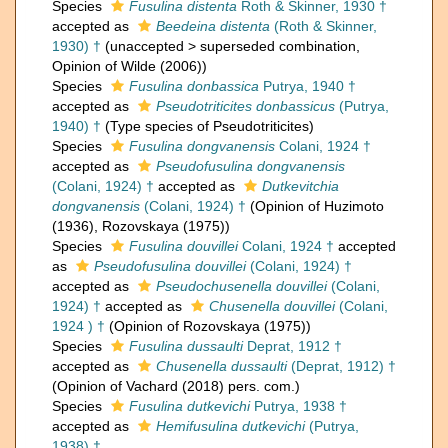
Species
Fusulina distenta
Roth & Skinner, 1930 †
accepted as
Beedeina distenta
(Roth & Skinner,
1930) †
(
unaccepted
>
superseded combination
,
Opinion of Wilde (2006))
Species
Fusulina donbassica
Putrya, 1940 †
accepted as
Pseudotriticites donbassicus
(Putrya,
1940) †
(Type species of Pseudotriticites)
Species
Fusulina dongvanensis
Colani, 1924 †
accepted as
Pseudofusulina dongvanensis
(Colani, 1924) †
accepted as
Dutkevitchia
dongvanensis
(Colani, 1924) †
(Opinion of Huzimoto
(1936), Rozovskaya (1975))
Species
Fusulina douvillei
Colani, 1924 †
accepted
as
Pseudofusulina douvillei
(Colani, 1924) †
accepted as
Pseudochusenella douvillei
(Colani,
1924) †
accepted as
Chusenella douvillei
(Colani,
1924 ) †
(Opinion of Rozovskaya (1975))
Species
Fusulina dussaulti
Deprat, 1912 †
accepted as
Chusenella dussaulti
(Deprat, 1912) †
(Opinion of Vachard (2018) pers. com.)
Species
Fusulina dutkevichi
Putrya, 1938 †
accepted as
Hemifusulina dutkevichi
(Putrya,
1938) †