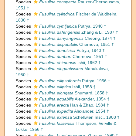
Species
Fusulina conspecta
Rauzer-Chernousova,
1951 †
Species
Fusulina cylindrica
Fischer de Waldheim,
1830 †
Species
Fusulina cymljanica
Putrya, 1940 †
Species
Fusulina dafengensis
Zhang & Li, 1987 †
Species
Fusulina danyangensis
Cheong, 1974 †
Species
Fusulina disputabilis
Chernova, 1951 †
Species
Fusulina donetzica
Putrya, 1940 †
Species
Fusulina dunbari
Chernova, 1951 †
Species
Fusulina ehimensis
Ishii, 1962 †
Species
Fusulina elegantissima
Manukalova,
1950 †
Species
Fusulina ellipsoformis
Putrya, 1956 †
Species
Fusulina elliptica
Ishii, 1958 †
Species
Fusulina elongata
Shumard, 1858 †
Species
Fusulina equabilis
Alexander, 1954 †
Species
Fusulina erecta
Han & Zhao, 1984 †
Species
Fusulina expedita
Alexander, 1954 †
Species
Fusulina extensa
Schellwien msc., 1908 †
Species
Fusulina fallsensis
Thompson, Verville &
Lokke, 1956 †
Species
Fusulina fangtagouensis
Zhuang, 1990 †